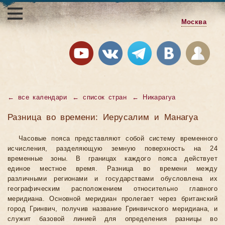
Москва
←
все календари
←
список стран
←
Никарагуа
Разница во времени: Иерусалим и Манагуа
Часовые пояса представляют собой систему временного
исчисления, разделяющую земную поверхность на 24
временные зоны. В границах каждого пояса действует
единое местное время. Разница во времени между
различными регионами и государствами обусловлена их
географическим расположением относительно главного
меридиана. Основной меридиан пролегает через британский
город Гринвич, получив название Гринвичского меридиана, и
служит базовой линией для определения разницы во