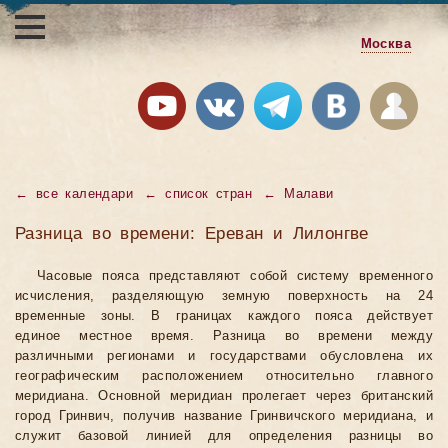
Москва
←
все календари
←
список стран
←
Малави
Разница во времени: Ереван и Лилонгве
Часовые пояса представляют собой систему временного
исчисления, разделяющую земную поверхность на 24
временные зоны. В границах каждого пояса действует
единое местное время. Разница во времени между
различными регионами и государствами обусловлена их
географическим расположением относительно главного
меридиана. Основной меридиан пролегает через британский
город Гринвич, получив название Гринвичского меридиана, и
служит базовой линией для определения разницы во