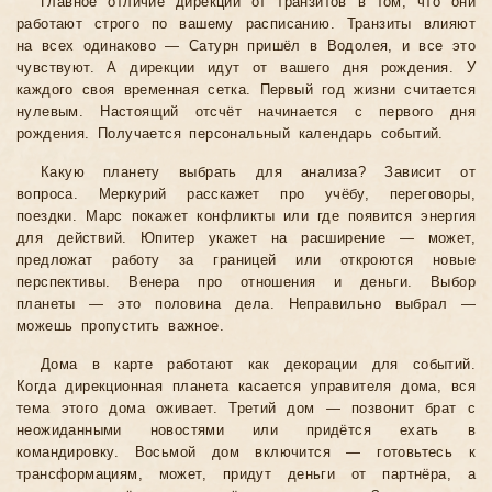
Главное отличие дирекций от транзитов в том, что они
работают строго по вашему расписанию. Транзиты влияют
на всех одинаково — Сатурн пришёл в Водолея, и все это
чувствуют. А дирекции идут от вашего дня рождения. У
каждого своя временная сетка. Первый год жизни считается
нулевым. Настоящий отсчёт начинается с первого дня
рождения. Получается персональный календарь событий.
Какую планету выбрать для анализа? Зависит от
вопроса. Меркурий расскажет про учёбу, переговоры,
поездки. Марс покажет конфликты или где появится энергия
для действий. Юпитер укажет на расширение — может,
предложат работу за границей или откроются новые
перспективы. Венера про отношения и деньги. Выбор
планеты — это половина дела. Неправильно выбрал —
можешь пропустить важное.
Дома в карте работают как декорации для событий.
Когда дирекционная планета касается управителя дома, вся
тема этого дома оживает. Третий дом — позвонит брат с
неожиданными новостями или придётся ехать в
командировку. Восьмой дом включится — готовьтесь к
трансформациям, может, придут деньги от партнёра, а