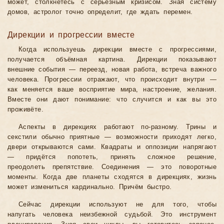
может, столкнётесь с серьёзным кризисом. Зная систему
домов, астролог точно определит, где ждать перемен.
Дирекции и прогрессии вместе
Когда используешь дирекции вместе с прогрессиями,
получается объёмная картина. Дирекции показывают
внешние события — переезд, новая работа, встреча важного
человека. Прогрессии отражают, что происходит внутри —
как меняется ваше восприятие мира, настроение, желания.
Вместе они дают понимание: что случится и как вы это
проживёте.
Аспекты в дирекциях работают по-разному. Трины и
секстили обычно приятные — возможности приходят легко,
двери открываются сами. Квадраты и оппозиции напрягают
— придётся попотеть, принять сложное решение,
преодолеть препятствие. Соединения — это поворотные
моменты. Когда две планеты сходятся в дирекциях, жизнь
может измениться кардинально. Причём быстро.
Сейчас дирекции используют не для того, чтобы
напугать человека неизбежной судьбой. Это инструмент