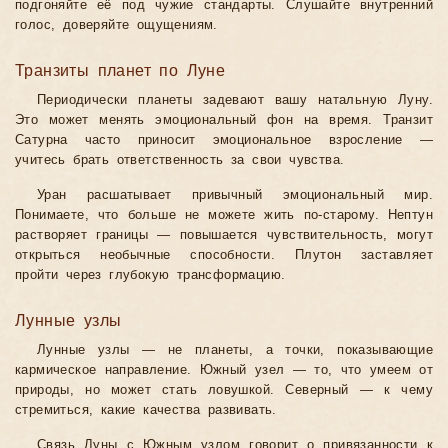
подгоняйте её под чужие стандарты. Слушайте внутренний
голос, доверяйте ощущениям.
Транзиты планет по Луне
Периодически планеты задевают вашу натальную Луну.
Это может менять эмоциональный фон на время. Транзит
Сатурна часто приносит эмоциональное взросление —
учитесь брать ответственность за свои чувства.
Уран расшатывает привычный эмоциональный мир.
Понимаете, что больше не можете жить по-старому. Нептун
растворяет границы — повышается чувствительность, могут
открыться необычные способности. Плутон заставляет
пройти через глубокую трансформацию.
Лунные узлы
Лунные узлы — не планеты, а точки, показывающие
кармическое направление. Южный узел — то, что умеем от
природы, но может стать ловушкой. Северный — к чему
стремиться, какие качества развивать.
Связь Луны с Южным узлом говорит о привязанности к