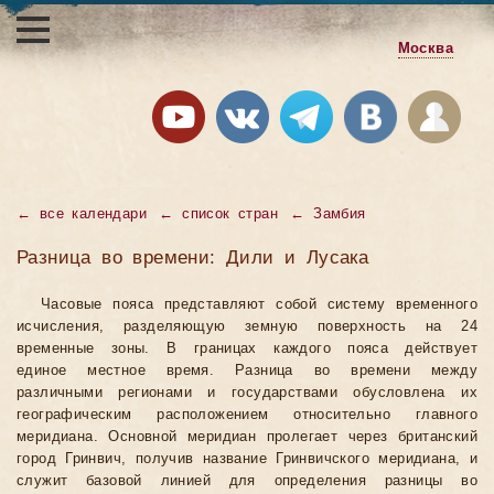
Москва
←
все календари
←
список стран
←
Замбия
Разница во времени: Дили и Лусака
Часовые пояса представляют собой систему временного
исчисления, разделяющую земную поверхность на 24
временные зоны. В границах каждого пояса действует
единое местное время. Разница во времени между
различными регионами и государствами обусловлена их
географическим расположением относительно главного
меридиана. Основной меридиан пролегает через британский
город Гринвич, получив название Гринвичского меридиана, и
служит базовой линией для определения разницы во