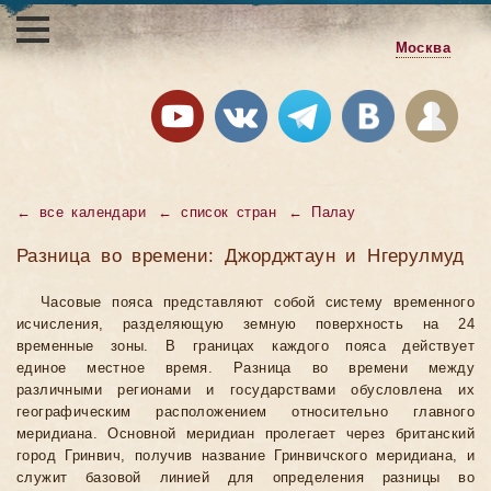
Москва
←
все календари
←
список стран
←
Палау
Разница во времени: Джорджтаун и Нгерулмуд
Часовые пояса представляют собой систему временного
исчисления, разделяющую земную поверхность на 24
временные зоны. В границах каждого пояса действует
единое местное время. Разница во времени между
различными регионами и государствами обусловлена их
географическим расположением относительно главного
меридиана. Основной меридиан пролегает через британский
город Гринвич, получив название Гринвичского меридиана, и
служит базовой линией для определения разницы во