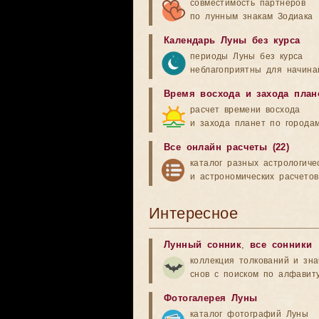
совместимость партнеров
по лунным знакам Зодиака
Календарь Луны без курса
периоды Луны без курса
неблагоприятны для начина
Время восхода и захода план
расчет времени восхода
и захода планет по города
Все онлайн расчеты (22)
каталог разных астрологиче
и астрономических расчетов
Интересное
Лунный сонник
,
все сонники
коллекция толкований и зн
снов с поиском по алфавит
Фотогалерея Луны
каталог фотографий Луны