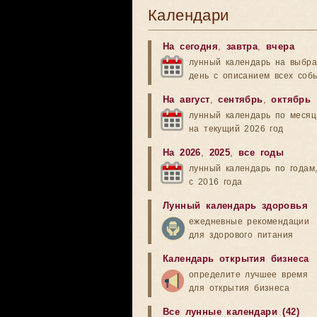
Календари
На сегодня
,
завтра
,
вчера
лунный календарь на выбр
день с описанием всех соб
На август
,
сентябрь
,
октябрь
лунный календарь по меся
на текущий 2026 год
На 2026
,
2025
,
все годы
лунный календарь по годам
с 2016 года
Лунный календарь здоровья
ежедневные рекомендации
для здорового питания
Календарь открытия бизнеса
определите лучшее время
для открытия бизнеса
Все лунные календари (42)