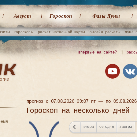
Август
Гороскоп
Фазы Луны
нзиты
гороскопы
расчет натальной карты
онлайн расчеты
луна 
впервые на сайте?
|
расс
огии
прогноз с 07.08.2026 09:07 пт — по 09.08.202
Гороскоп на несколько дней
ремя
вчера
сегодня
завтра