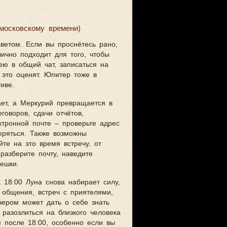
 московскому времени)
ветом. Если вы проснётесь рано,
лично подходит для того, чтобы
ею в общий чат, записаться на
 это оценят. Юпитер тоже в
иве.
ает, а Меркурий превращается в
оворов, сдачи отчётов,
ктронной почте – проверьте адрес
еряться. Также возможны
йте на это время встречу, от
разберите почту, наведите
ешки.
К 18:00 Луна снова набирает силу,
 общения, встреч с приятелями,
чером может дать о себе знать
азозлиться на близкого человека
я после 18:00, особенно если вы