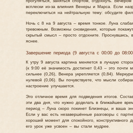
прогуляться, заняться спортом, отдохнуть. Вечер
всплески из-за влияния Венеры и Марса. Если наз
переключиться на нейтральную тему: обсудите фил
Ночь с 8 на 9 августа – время тонкое. Луна слаба
тревожным. Возможны сновидения, которые покажу
скрытый смысл – просто отдохните. Проснувшись, в
яснее.
Завершение периода (9 августа с 00:00 до 08:00
К утру 9 августа картина меняется в лучшую сторо
(к 9:00 её значимость достигнет 0,43 – это почти 
сильнее (0,26), Венера укрепляется (0,84). Меркур
нулевой (0,06). Вы почувствуете, что мысли собир
настроение улучшается.
Это отличное время для подведения итогов. Состав
эти два дня, что нужно доделать в ближайшее вр
период – Луна скоро покинет Близнецы, и ваша эне
Если у вас есть незавершённые разговоры с партнё
хороший момент для спокойного, конструктивного д
его урок уже усвоен – вы стали мудрее.