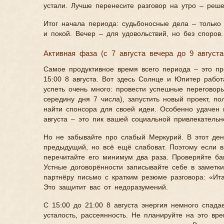
устали. Лучше перенесите разговор на утро – реше
Итог начала периода: судьбоносные дела – только
и покой. Вечер – для удовольствий, но без споров.
Активная фаза (с 7 августа вечера до 9 августа
Самое продуктивное время всего периода – это пр
15:00 8 августа. Вот здесь Солнце и Юпитер рабо
успеть очень много: провести успешные переговор
середину дня 7 числа), запустить новый проект, п
найти спонсора для своей идеи. Особенно удачен 
августа – это пик вашей социальной привлекательн
Но не забывайте про слабый Меркурий. В этот ден
предыдущий, но всё ещё слабоват. Поэтому если в
перечитайте его минимум два раза. Проверяйте бан
Устные договорённости записывайте себе в заметк
партнёру письмо с кратким резюме разговора: «Ита
Это защитит вас от недоразумений.
С 15:00 до 21:00 8 августа энергия немного спада
усталость, рассеянность. Не планируйте на это вр