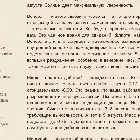
августа Солнце даёт максимальную уверенность.
Венера – планета любви и красоты – в начале пер
отвечающей за вашу личную самооценку и самопода
– прекрасные показатели. Вы будете привлекательн
вам. Это удачное время для свиданий, флирта, на
Венера в эти дни вступает в напряжённое взаимод
кое
внутренний конфликт: вам одновременно хочется ми
ловека
подстрекает на резкость, настаивание на своём. 
вспышки раздражения, особенно в вечерние часы 7 
такие моменты сделать паузу, выпить воды, посчита
ы
годам
Марс – планета действий – находится в знаке Бли
сила в начале периода очень слабая – всего 0,12,
отрицательная: -0,09. Это значит, что ваша рабоча
при
разрозненной и нерезультативной. Вы можете брать
иака
одновременно и ничего не доводить до конца. Не 
энергии. Лучше не планировать на 7–8 августа сл
требующие выносливости. А вот к 9 августа Марс н
ых
подрастёт до 0,26, а доброта станет положительной
одам
вам будет легче действовать решительно.
в
Меркурий – планета общения – тоже находится в 