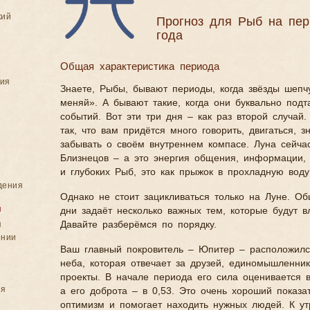
кий
Прогноз для Рыб на пер
года
Общая характеристика периода
ния
Знаете, Рыбы, бывают периоды, когда звёзды шепч
меняй». А бывают такие, когда они буквально подт
событий. Вот эти три дня – как раз второй случай
так, что вам придётся много говорить, двигаться, 
забывать о своём внутреннем компасе. Луна сейчас
Близнецов – а это энергия общения, информации, 
и глубоких Рыб, это как прыжок в прохладную воду
дения
Однако не стоит зацикливаться только на Луне. О
я
дни задаёт несколько важных тем, которые будут в
я
Давайте разберёмся по порядку.
ении
Ваш главный покровитель – Юпитер – расположился
неба, которая отвечает за друзей, единомышленни
проекты. В начале периода его сила оценивается в
ия
а его доброта – в 0,53. Это очень хороший показа
оптимизм и помогает находить нужных людей. К ут