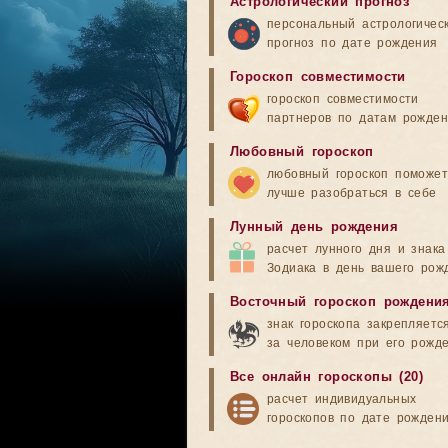
Астрологический прогноз
персональный астрологичес
прогноз по дате рождения
Гороскоп совместимости
гороскоп совместимости
партнеров по датам рожде
Любовный гороскоп
любовный гороскоп поможет
лучше разобраться в себе
Лунный день рождения
расчет лунного дня и знака
Зодиака в день вашего рож
Восточный гороскоп рождени
знак гороскопа закрепляетс
за человеком при его рожд
Все онлайн гороскопы (20)
расчет индивидуальных
гороскопов по дате рожден