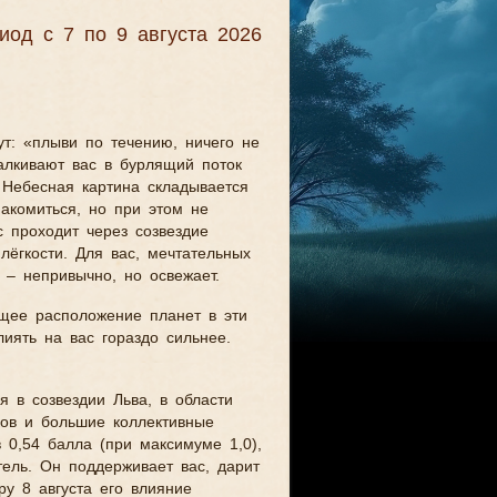
иод с 7 по 9 августа 2026
ут: «плыви по течению, ничего не
алкивают вас в бурлящий поток
. Небесная картина складывается
знакомиться, но при этом не
 проходит через созвездие
лёгкости. Для вас, мечтательных
 – непривычно, но освежает.
бщее расположение планет в эти
лиять на вас гораздо сильнее.
 в созвездии Льва, в области
ков и большие коллективные
 0,54 балла (при максимуме 1,0),
тель. Он поддерживает вас, дарит
ру 8 августа его влияние