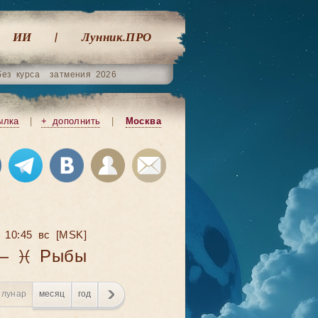
ИИ
Лунник.ПРО
без курса
затмения 2026
ылка
|
+ дополнить
|
Москва
6 10:45 вс [MSK]
 — ♓ Рыбы
лунар
месяц
год