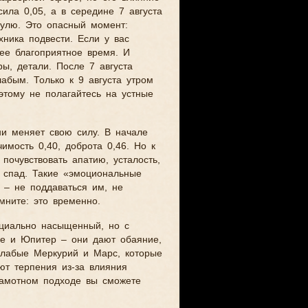
сила 0,05, а в середине 7 августа
нулю. Это опасный момент:
хника подвести. Если у вас
ее благоприятное время. И
ы, детали. После 7 августа
абым. Только к 9 августа утром
этому не полагайтесь на устные
ни меняет свою силу. В начале
имость 0,40, доброта 0,46. Но к
почувствовать апатию, усталость,
ь спад. Такие «эмоциональные
 – не поддаваться им, не
мните: это временно.
оциально насыщенный, но с
е и Юпитер – они дают обаяние,
 слабые Меркурий и Марс, которые
ют терпения из-за влияния
рамотном подходе вы сможете