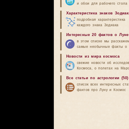
и обои для рабочего стола
Характеристика знаков Зодиак
подробная характеристика
каждого знака Зодиака
Интересные 20 фактов о Луне
в этом списке мы расскаже
самые необычные факты о 
Новости из мира космоса
свежие новости об исследо
Космоса, о полетах на Мар
Все статьи по астрологии (50)
список всех интересных ста
фактов про Луну и Космос