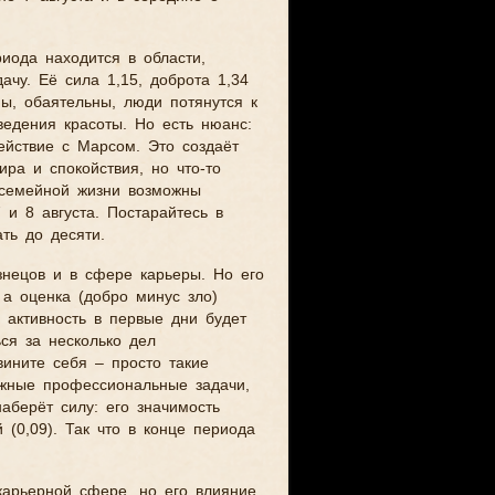
иода находится в области,
чу. Её сила 1,15, доброта 1,34
ы, обаятельны, люди потянутся к
ведения красоты. Но есть нюанс:
ействие с Марсом. Это создаёт
ра и спокойствия, но что-то
В семейной жизни возможны
и 8 августа. Постарайтесь в
ть до десяти.
знецов и в сфере карьеры. Но его
 а оценка (добро минус зло)
я активность в первые дни будет
ся за несколько дел
вините себя – просто такие
ожные профессиональные задачи,
аберёт силу: его значимость
 (0,09). Так что в конце периода
карьерной сфере, но его влияние