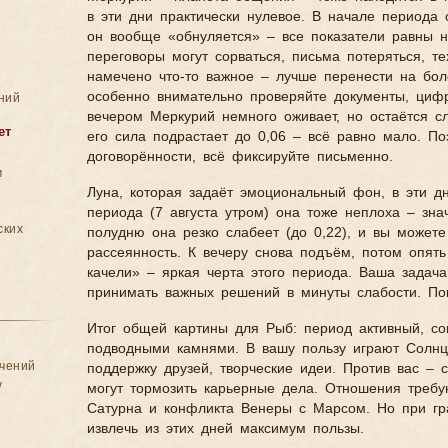
в эти дни практически нулевое. В начале периода 
он вообще «обнуляется» – все показатели равны 
переговоры могут сорваться, письма потеряться, те
намечено что-то важное – лучше перенести на бол
особенно внимательно проверяйте документы, цифр
ний
вечером Меркурий немного оживает, но остаётся сл
ет
его сила подрастает до 0,06 – всё равно мало. По
договорённости, всё фиксируйте письменно.
м
Луна, которая задаёт эмоциональный фон, в эти д
периода (7 августа утром) она тоже неплоха – знач
ских
полудню она резко слабеет (до 0,22), и вы можете 
рассеянность. К вечеру снова подъём, потом опят
качели» – яркая черта этого периода. Ваша задача
принимать важных решений в минуты слабости. По
Итог общей картины для Рыб: период активный, с
подводными камнями. В вашу пользу играют Солнц
ачений
поддержку друзей, творческие идеи. Против вас –
у
могут тормозить карьерные дела. Отношения требу
Сатурна и конфликта Венеры с Марсом. Но при г
извлечь из этих дней максимум пользы.