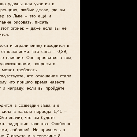
енно удачны для участия в
еренциях, любых делах, где вы
тер во Льве – это ещё и
ание рисовать, писать,
 этот огонёк – даже если вы не
ится.
роки и ограничения) находится в
 отношениями. Его сила – 0,29,
ое влияние. Оно проявится в том,
едосказанности, вопросы о
 может требовать
очувствуете, что отношения стали
тому что пришло время навести
т и награду: если вы пройдёте
дится в созвездии Льва и в
о сила в начале периода 1,41 –
Это значит, что вы будете
ть лидерские качества. Особенно
ями, собраний. Не прячьтесь в
не 7 августа и в середине 8