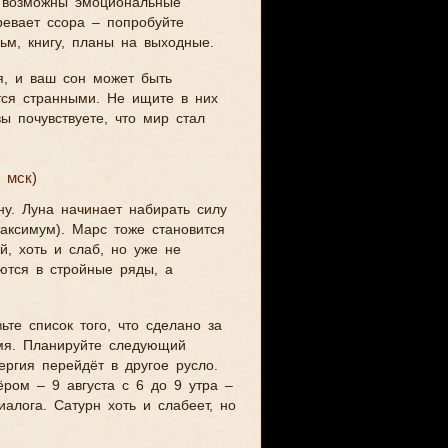
ом возможны эмоциональные
ревает ссора – попробуйте
ьм, книгу, планы на выходные.
я, и ваш сон может быть
тся странными. Не ищите в них
ы почувствуете, что мир стал
 мск)
ну. Луна начинает набирать силу
максимум). Марс тоже становится
ий, хоть и слаб, но уже не
аются в стройные ряды, а
ьте список того, что сделано за
емя. Планируйте следующий
ргия перейдёт в другое русло.
ром – 9 августа с 6 до 9 утра –
иалога. Сатурн хоть и слабеет, но