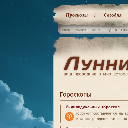
Прогнозы
Cегодня
совместимость
соляр
лунар
тра
ваш проводник в мир астрол
Гороскопы
Индивидуальный гороскоп
гороскоп составляется на в
и место рождения человека