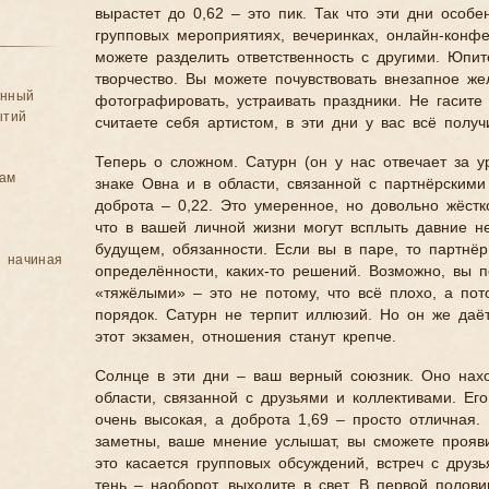
вырастет до 0,62 – это пик. Так что эти дни особ
групповых мероприятиях, вечеринках, онлайн-конф
можете разделить ответственность с другими. Юпи
творчество. Вы можете почувствовать внезапное жел
анный
фотографировать, устраивать праздники. Не гасите
ытий
считаете себя артистом, в эти дни у вас всё получ
Теперь о сложном. Сатурн (он у нас отвечает за у
цам
знаке Овна и в области, связанной с партнёрскими
доброта – 0,22. Это умеренное, но довольно жёстк
что в вашей личной жизни могут всплыть давние н
будущем, обязанности. Если вы в паре, то партнёр
, начиная
определённости, каких-то решений. Возможно, вы п
«тяжёлыми» – это не потому, что всё плохо, а по
порядок. Сатурн не терпит иллюзий. Но он же даё
этот экзамен, отношения станут крепче.
Солнце в эти дни – ваш верный союзник. Оно нахо
области, связанной с друзьями и коллективами. Ег
очень высокая, а доброта 1,69 – просто отличная. 
заметны, ваше мнение услышат, вы сможете прояви
это касается групповых обсуждений, встреч с друзь
тень – наоборот, выходите в свет. В первой полови