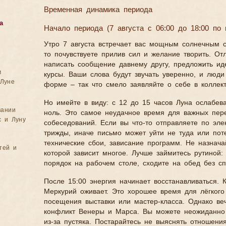
Временная динамика периода
а
Начало периода (7 августа с 06:00 до 18:00 по
Утро 7 августа встречает вас мощным солнечным с
то почувствуете прилив сил и желание творить. От
написать сообщение давнему другу, предложить ид
м
курсы. Ваши слова будут звучать уверенно, и люди
Луне
форме – так что смело заявляйте о себе в коллект
Но имейте в виду: с 12 до 15 часов Луна ослабев
вании
ноль. Это самое неудачное время для важных перег
с и Луну
собеседований. Если вы что-то отправляете по эле
трижды, иначе письмо может уйти не туда или пот
технические сбои, зависание программ. Не назнача
тей и
которой зависит многое. Лучше займитесь рутиной: 
порядок на рабочем столе, сходите на обед без сп
После 15:00 энергия начинает восстанавливаться. 
Меркурий оживает. Это хорошее время для лёгкого
посещения выставки или мастер-класса. Однако ве
конфликт Венеры и Марса. Вы можете неожиданно р
из-за пустяка. Постарайтесь не выяснять отношени