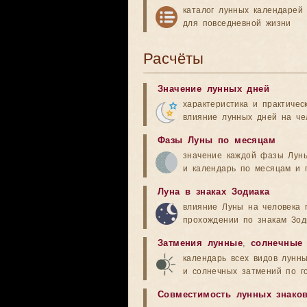
каталог лунных календарей
для повседневной жизни
Расчёты
Значение лунных дней
характеристика и практичес
влияние лунных дней на че
Фазы Луны по месяцам
значение каждой фазы Лун
и календарь по месяцам и 
Луна в знаках Зодиака
влияние Луны на человека 
прохождении по знакам Зод
Затмения лунные
,
солнечные
календарь всех видов лунн
и солнечных затмений по г
Совместимость лунных знако