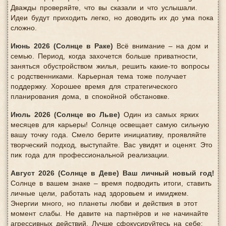
Дважды проверяйте, что вы сказали и что услышали.
Идеи будут приходить легко, но доводить их до ума пока
сложно.
Июнь 2026 (Солнце в Раке)
Всё внимание – на дом и
семью. Период, когда захочется больше приватности,
заняться обустройством жилья, решить какие-то вопросы
с родственниками. Карьерная тема тоже получает
поддержку. Хорошее время для стратегического
планирования дома, в спокойной обстановке.
Июль 2026 (Солнце во Льве)
Один из самых ярких
месяцев для карьеры! Солнце освещает самую сильную
вашу точку года. Смело берите инициативу, проявляйте
творческий подход, выступайте. Вас увидят и оценят. Это
пик года для профессиональной реализации.
Август 2026 (Солнце в Деве)
Ваш личный новый год!
Солнце в вашем знаке – время подводить итоги, ставить
личные цели, работать над здоровьем и имиджем.
Энергии много, но планеты любви и действия в этот
момент слабы. Не давите на партнёров и не начинайте
агрессивных действий. Лучше сфокусируйтесь на себе: