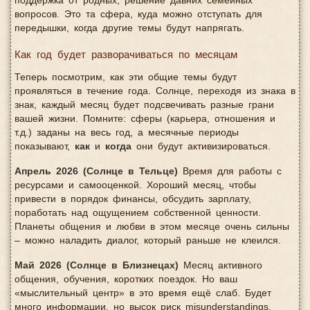
поддержка от родных, решение давних семейных
вопросов. Это та сфера, куда можно отступать для
передышки, когда другие темы будут напрягать.
Как год будет разворачиваться по месяцам
Теперь посмотрим, как эти общие темы будут
проявляться в течение года. Солнце, переходя из знака в
знак, каждый месяц будет подсвечивать разные грани
вашей жизни. Помните: сферы (карьера, отношения и
т.д.) заданы на весь год, а месячные периоды
показывают,
как
и
когда
они будут активизироваться.
Апрель 2026 (Солнце в Тельце)
Время для работы с
ресурсами и самооценкой. Хороший месяц, чтобы
привести в порядок финансы, обсудить зарплату,
поработать над ощущением собственной ценности.
Планеты общения и любви в этом месяце очень сильны
– можно наладить диалог, который раньше не клеился.
Май 2026 (Солнце в Близнецах)
Месяц активного
общения, обучения, коротких поездок. Но ваш
«мыслительный центр» в это время ещё слаб. Будет
много информации, но высок риск misunderstandings.