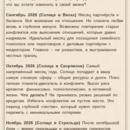
что вы хотите изменить в своей жизни?
Сентябрь 2026 (Солнце в Весах)
Месяц партнёрств и
баланса. Всё внимание на отношения. Но планета любви
вновь в глубоком минусе. Возможны повторение старых
конфликтов или выяснение отношений, которые давно
назревали. Идеальный месяц для посещения семейного
психолога или переговоров с деловым партнёром с
медиатором. Главное – не романтика, а выстраивание
честных границ.
Октябрь 2026 (Солнце в Скорпионе)
Самый
напряжённый месяц года. Солнце попадает в вашу
самую сложную сферу – общие ресурсы и долги. Плюс
личная планета-двигатель в конфликте. Высок риск
кризисов: финансовых, психологических, в интимной
жизни.
Что делать?
Не принимать резких решений по
кредитам. Избегать конфликтов на пустом месте. Это
период глубокой «чистки», который нужно просто
пережить с минимальными потерями.
Ноябрь 2026 (Солнце в Стрельце)
После октябрьской
бури – время передышки и расширения горизонтов.