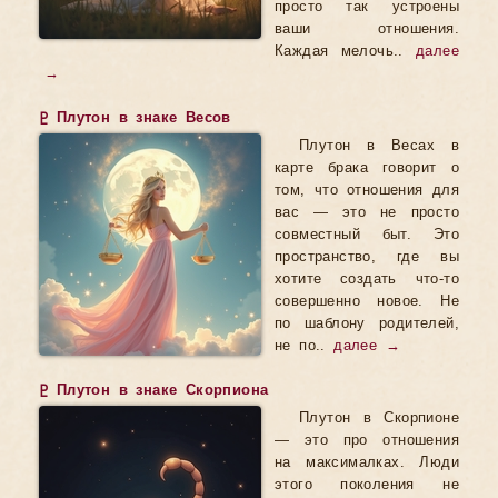
просто так устроены
ваши отношения.
Каждая мелочь..
далее
→
♇ Плутон в знаке Весов
Плутон в Весах в
карте брака говорит о
том, что отношения для
вас — это не просто
совместный быт. Это
пространство, где вы
хотите создать что-то
совершенно новое. Не
по шаблону родителей,
не по..
далее →
♇ Плутон в знаке Скорпиона
Плутон в Скорпионе
— это про отношения
на максималках. Люди
этого поколения не