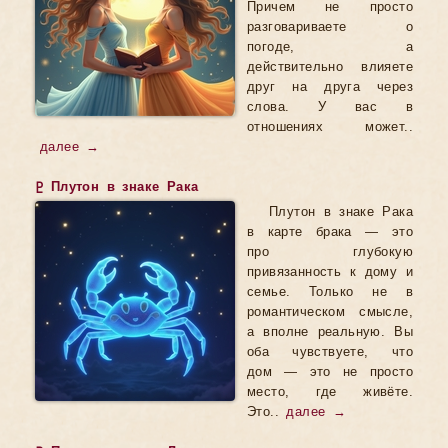
Причем не просто
разговариваете о
погоде, а
действительно влияете
друг на друга через
слова. У вас в
отношениях может..
далее →
♇ Плутон в знаке Рака
Плутон в знаке Рака
в карте брака — это
про глубокую
привязанность к дому и
семье. Только не в
романтическом смысле,
а вполне реальную. Вы
оба чувствуете, что
дом — это не просто
место, где живёте.
Это..
далее →