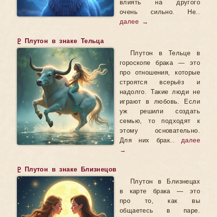
влиять на другого
очень сильно. Не..
далее →
♇ Плутон в знаке Тельца
Плутон в Тельце в
гороскопе брака — это
про отношения, которые
строятся всерьёз и
надолго. Такие люди не
играют в любовь. Если
уж решили создать
семью, то подходят к
этому основательно.
Для них брак..
далее
→
♇ Плутон в знаке Близнецов
Плутон в Близнецах
в карте брака — это
про то, как вы
общаетесь в паре.