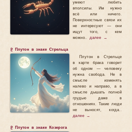
умеют любить
вполсилы. Им нужно
всё или ничего.
Поверхностные связи их
не интересуют — они
ищут того, с кем
можно..
далее →
♇ Плутон в знаке Стрельца
Плутон в Стрельце
в карте брака говорит
об одном — человеку
нужна свобода. Не в
смысле изменять
налево и направо, а в
смысле дышать полной
грудью даже в
отношениях. Такие люди
не выносят, когда..
далее →
♇ Плутон в знаке Козерога