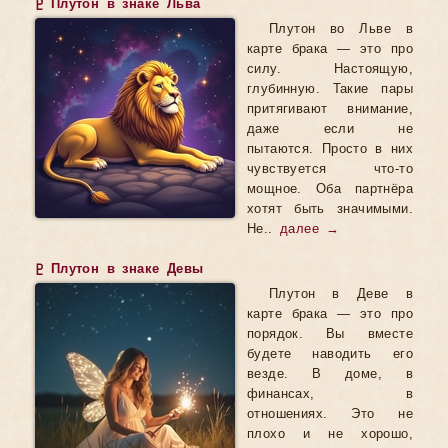
♇ Плутон в знаке Льва
Плутон во Льве в
карте брака — это про
силу. Настоящую,
глубинную. Такие пары
притягивают внимание,
даже если не
пытаются. Просто в них
чувствуется что-то
мощное. Оба партнёра
хотят быть значимыми.
Не..
далее →
♇ Плутон в знаке Девы
Плутон в Деве в
карте брака — это про
порядок. Вы вместе
будете наводить его
везде. В доме, в
финансах, в
отношениях. Это не
плохо и не хорошо,