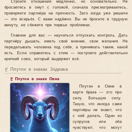
Строите отношения медленно, но основательно. Не
бросаетесь в омут с головой, сначала присматриваетесь,
проверяете партнёра на прочность. Зато когда уже решили
— это всерьёз. С вами надёжно. Вы не бросите в трудную
минуту, не сбежите при первых проблемах.
Главное для вас — научиться отпускать контроль. Дать
партнёру дышать, иметь своё мнение, свои желания. Не
переделывать человека под себя, а принимать таким, какой
есть. Если справитесь с этим — построите действительно
крепкий союз, который выдержит всё.
♇ Плутон в знаках Зодиака
♇ Плутон в знаке Овна
Плутон в Овне в
карте брака — это про
силу. Большую силу.
Такую, что иногда сами
партнёры не знают, что
с ней делать. Один из
супругов или оба
чувствуют, что могут