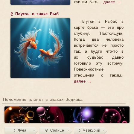
как им быть..
далее →
♇ Плутон в знаке Рыб
Плутон в Рыбах в
карте брака — это про
глубину. Настоящую.
Когда два человека
встречаются не просто
так, а будто что-то в
их судьбах давно
готовило эту встречу.
Поверхностные
отношения с таким..
далее →
Положение планет в знаках Зодиака
☽ Луна
☉ Солнце
☿ Меркурий