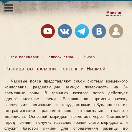
Москва
←
все календари
←
список стран
←
Нигер
Разница во времени: Гонконг и Ниамей
Часовые пояса представляют собой систему временного
исчисления, разделяющую земную поверхность на 24
временные зоны. В границах каждого пояса действует
единое местное время. Разница во времени между
различными регионами и государствами обусловлена их
географическим расположением относительно главного
меридиана. Основной меридиан пролегает через британский
город Гринвич, получив название Гринвичского меридиана, и
служит базовой линией для определения разницы во