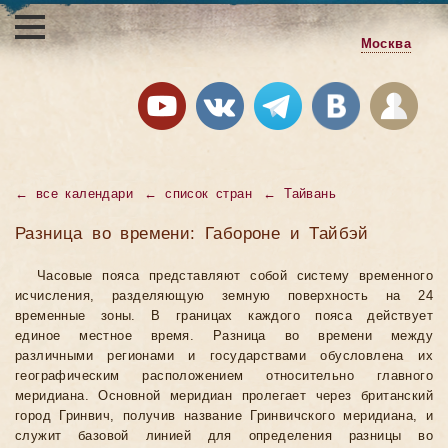
Москва
←
все календари
←
список стран
←
Тайвань
Разница во времени: Габороне и Тайбэй
Часовые пояса представляют собой систему временного
исчисления, разделяющую земную поверхность на 24
временные зоны. В границах каждого пояса действует
единое местное время. Разница во времени между
различными регионами и государствами обусловлена их
географическим расположением относительно главного
меридиана. Основной меридиан пролегает через британский
город Гринвич, получив название Гринвичского меридиана, и
служит базовой линией для определения разницы во