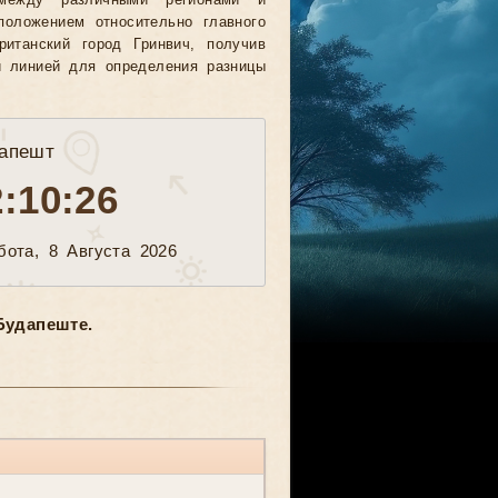
между различными регионами и
положением относительно главного
ританский город Гринвич, получив
й линией для определения разницы
апешт
2:10:28
бота, 8 Августа 2026
Будапеште.