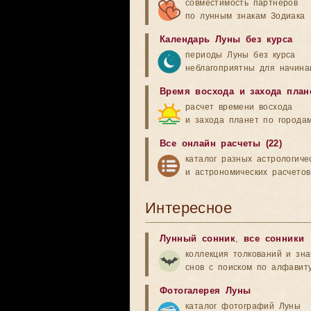
совместимость партнеров
по лунным знакам Зодиака
Календарь Луны без курса
периоды Луны без курса
неблагоприятны для начина
Время восхода и захода план
расчет времени восхода
и захода планет по города
Все онлайн расчеты (22)
каталог разных астрологиче
и астрономических расчетов
Интересное
Лунный сонник
,
все сонники
коллекция толкований и зн
снов с поиском по алфавит
Фотогалерея Луны
каталог фотографий Луны