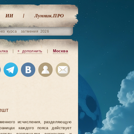
ИИ
Лунник.ПРО
без курса
затмения 2026
ылка
|
+ дополнить
|
Москва
ешт
еменного исчисления, разделяющую
аницах каждого пояса действует