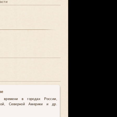
асти
ве
о времени в городах России,
кой, Северной Америки и др.