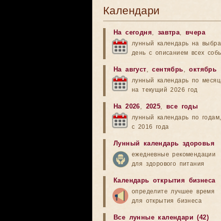
Календари
На сегодня
,
завтра
,
вчера
лунный календарь на выбр
день с описанием всех соб
На август
,
сентябрь
,
октябрь
лунный календарь по меся
на текущий 2026 год
На 2026
,
2025
,
все годы
лунный календарь по годам
с 2016 года
Лунный календарь здоровья
ежедневные рекомендации
для здорового питания
Календарь открытия бизнеса
определите лучшее время
для открытия бизнеса
Все лунные календари (42)