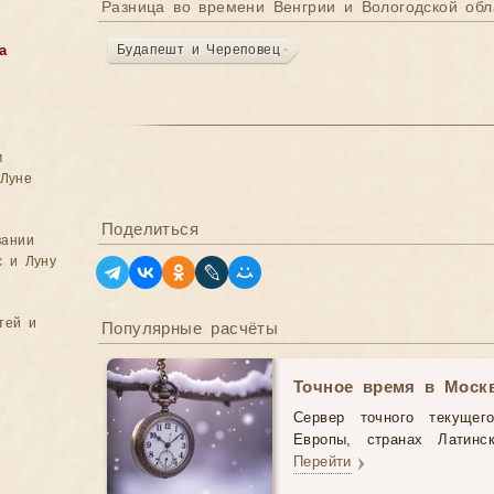
Разница во времени Венгрии и Вологодской обл
Будапешт и Череповец
а
м
Луне
Поделиться
вании
с и Луну
тей и
Популярные расчёты
Точное время в Моск
Сервер точного текущег
Европы, странах Латинс
Перейти