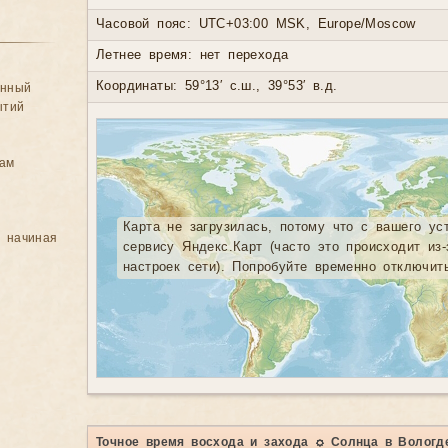
Часовой пояс: UTC+03:00 MSK, Europe/Moscow
Летнее время: нет перехода
Координаты: 59°13′ с.ш., 39°53′ в.д.
анный
ытий
цам
Карта не загрузилась, потому что с вашего ус
, начиная
сервису Яндекс.Карт (часто это происходит из
настроек сети). Попробуйте временно отключит
Точное время восхода и захода ☼ Солнца в Вологд