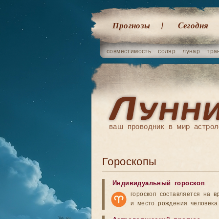
Прогнозы
Cегодня
совместимость
соляр
лунар
тра
ваш проводник в мир астрол
Гороскопы
Индивидуальный гороскоп
гороскоп составляется на в
и место рождения человека