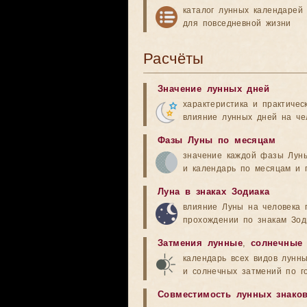
каталог лунных календарей
для повседневной жизни
Расчёты
Значение лунных дней
характеристика и практичес
влияние лунных дней на че
Фазы Луны по месяцам
значение каждой фазы Лун
и календарь по месяцам и 
Луна в знаках Зодиака
влияние Луны на человека 
прохождении по знакам Зод
Затмения лунные
,
солнечные
календарь всех видов лунн
и солнечных затмений по г
Совместимость лунных знако