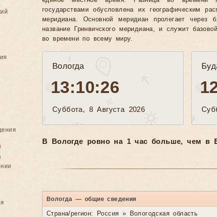
единое местное время. Разница во времени 
государствами обусловлена их географическим рас
кий
меридиана. Основной меридиан пролегает через б
название Гринвичского меридиана, и служит базово
во времени по всему миру.
ния
Вологда
Буд
13:10:28
1
Суббота, 8 Августа 2026
Суб
дения
В Вологде ровно на 1 час больше, чем в 
я
я
ении
Вологда — общие сведения
ия
Страна/регион: Россия » Вологодская область