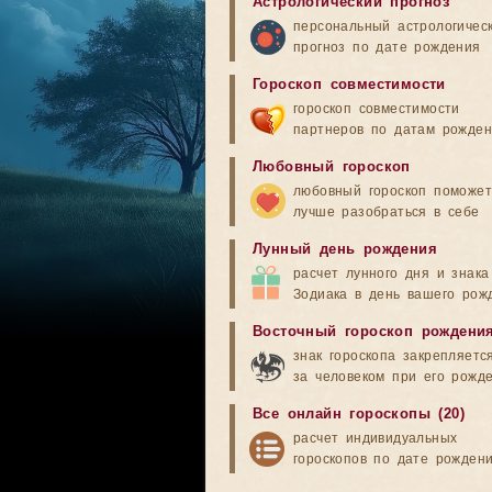
Астрологический прогноз
персональный астрологичес
прогноз по дате рождения
Гороскоп совместимости
гороскоп совместимости
партнеров по датам рожде
Любовный гороскоп
любовный гороскоп поможет
лучше разобраться в себе
Лунный день рождения
расчет лунного дня и знака
Зодиака в день вашего рож
Восточный гороскоп рождени
знак гороскопа закрепляетс
за человеком при его рожд
Все онлайн гороскопы (20)
расчет индивидуальных
гороскопов по дате рожден