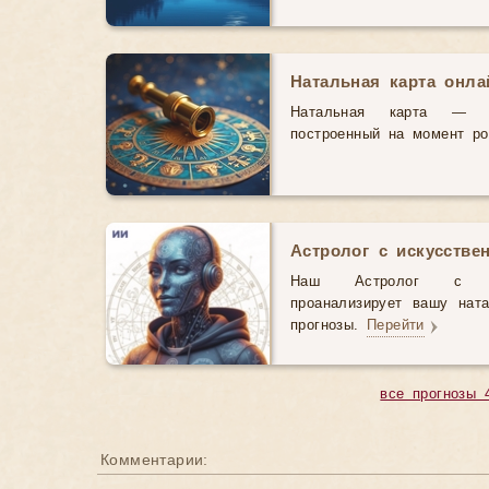
Натальная карта онл
Натальная карта — э
построенный на момент р
Астролог с искусстве
Наш Астролог с иск
проанализирует вашу нат
прогнозы.
Перейти
все прогнозы 
Комментарии: