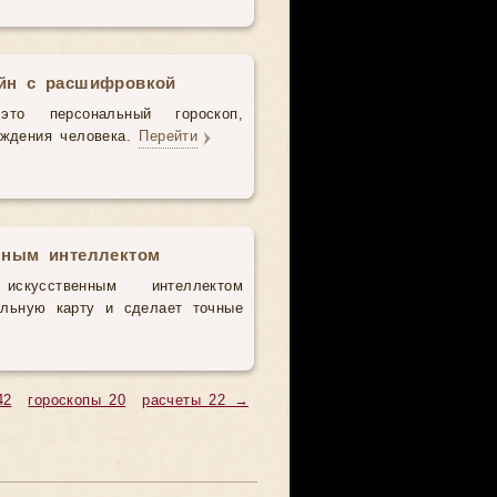
айн с расшифровкой
то персональный гороскоп,
ождения человека.
Перейти
нным интеллектом
усственным интеллектом
альную карту и сделает точные
42
гороскопы 20
расчеты 22 →