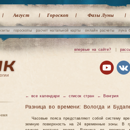
Август
Гороскоп
Фазы Луны
нзиты
гороскопы
расчет натальной карты
онлайн расчеты
луна 
впервые на сайте?
|
расс
огии
←
все календари
←
список стран
←
Венгрия
Разница во времени: Вологда и Будап
ремя
Часовые пояса представляют собой систему вр
земную поверхность на 24 временные зоны. В гр