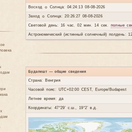
Восход ☼ Солнца: 04:24:13 08-08-2026
Заход ☼ Солнца: 20:26:27 08-08-2026
Световой день: 16 час. 02 мин. 14 сек.
полные св
Астрономический (истинный солнечный) полдень: 12
кое
ловека
ы
Будапешт — общие сведения
годам
Страна: Венгрия
при
Часовой пояс: UTC+02:00 CEST, Europe/Budapest
иака
Летнее время: да
Координаты: 47°29′ с.ш., 19°2′ в.д.
ых
одам
в