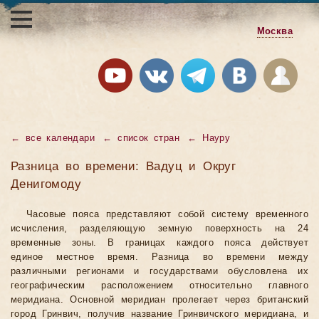
Москва
←
все календари
←
список стран
←
Науру
Разница во времени: Вадуц и Округ
Денигомоду
Часовые пояса представляют собой систему временного
исчисления, разделяющую земную поверхность на 24
временные зоны. В границах каждого пояса действует
единое местное время. Разница во времени между
различными регионами и государствами обусловлена их
географическим расположением относительно главного
меридиана. Основной меридиан пролегает через британский
город Гринвич, получив название Гринвичского меридиана, и