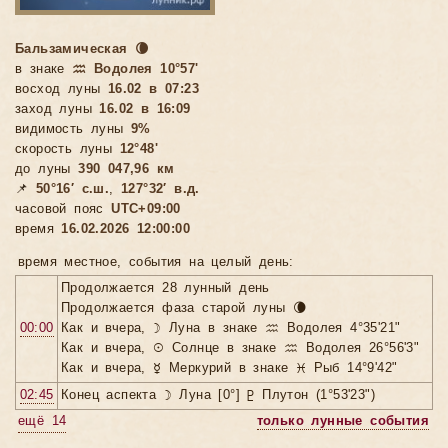
Бальзамическая 🌘
в знаке
♒ Водолея 10°57'
восход луны
16.02 в 07:23
заход луны
16.02 в 16:09
видимость луны
9%
скорость луны
12°48'
до луны
390 047,96 км
📌
50°16′ с.ш.
,
127°32′ в.д.
часовой пояс
UTC+09:00
время
16.02.2026 12:00:00
время местное, cобытия на целый день:
Продолжается 28 лунный день
Продолжается фаза старой луны 🌘
00:00
Как и вчера, ☽ Луна в знаке ♒ Водолея 4°35'21"
Как и вчера, ☉ Солнце в знаке ♒ Водолея 26°56'3"
Как и вчера, ☿ Меркурий в знаке ♓ Рыб 14°9'42"
02:45
Конец аспекта ☽ Луна [0°] ♇ Плутон (1°53'23")
ещё 14
только лунные события