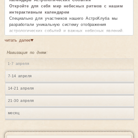
Календарь Астрологических Событий
Откройте для себя мир небесных ритмов с нашим
интерактивным календарем
Специально для участников нашего АстроКлуба мы
разработали уникальную систему отображения
астрологических событий и важных небесных явлений.
Наш календарь предоставляет полную картину
читать далее
▼
космических влияний, позволяя вам планировать свою
жизнь в гармонии с движением планет и звезд.
Навигация по дням:
Возможности календаря:
1-7 апреля
• Детальная информация о событиях
— точное время
начала и завершения каждого астрологического явления
7-14 апреля
• Удобная навигация
— легко перелистывайте месяцы
и находите нужные даты
14-21 апреля
• Наглядное представление
— все события
отображаются в понятном и красивом формате
21-30 апреля
• Продолжительность явлений
— видите, как долго
будет действовать то или иное космическое влияние
месяц
Календарь включает фазы Луны, ретроградные периоды
планет, аспекты, ингрессии и другие значимые
астрологические события. Незаменимый инструмент для