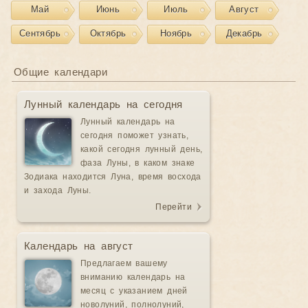
Май
Июнь
Июль
Август
Сентябрь
Октябрь
Ноябрь
Декабрь
Общие календари
Лунный календарь на сегодня
Лунный календарь на
сегодня поможет узнать,
какой сегодня лунный день,
фаза Луны, в каком знаке
Зодиака находится Луна, время восхода
и захода Луны.
Перейти
Календарь на август
Предлагаем вашему
вниманию календарь на
месяц с указанием дней
новолуний, полнолуний,