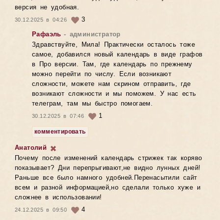
версия не удобная.
3
30.12.2025 в 04:26
Рафаэль
- администратор
Здравствуйте, Мила! Практически осталось тоже
самое, добавился новый календарь в виде графов
в Про версии. Там, где календарь по прежнему
можно перейти по числу. Если возникают
сложности, можете нам скрином отправить, где
возникают сложности и мы поможем. У нас есть
телеграм, там мы быстро помогаем.
1
30.12.2025 в 07:46
комментировать
Анатолий
Почему после изменений календарь стрижек так коряво
показывает? Дни перепрыгивают,не видно лунных дней!
Раньше все было намного удобней.Перенасытили сайт
всем и разной информацией,но сделали только хуже и
сложнее в использовании!
4
24.12.2025 в 09:50