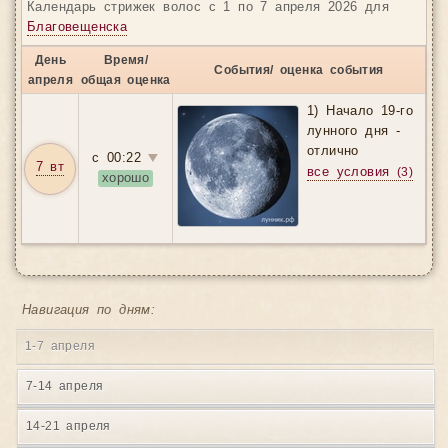
Календарь стрижек волос с 1 по 7 апреля 2026 для
практикующих астрологов и всех, кто стремится жить в
Благовещенска
согласии с космическими ритмами.
Узнать подробности
→
День
Время/
События/ оценка события
Ниже представлен скриншот интерфейса.
апреля
общая оценка
1) Начало 19-го
лунного дня -
отлично
с 00:22
▼
7 вт
все условия
(3)
хорошо
Навигация по дням:
1-7 апреля
7-14 апреля
14-21 апреля