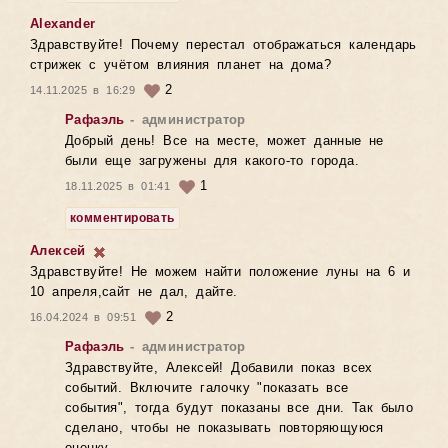
Alexander
Здравствуйте! Почему перестал отображаться календарь
стрижек с учётом влияния планет на дома?
2
14.11.2025 в 16:29
Рафаэль
- администратор
Добрый день! Все на месте, может данные не
были еще загружены для какого-то города.
1
18.11.2025 в 01:41
комментировать
Алексей
Здравствуйте! Не можем найти положение луны на 6 и
10 апреля,сайт не дал, дайте.
2
16.04.2024 в 09:51
Рафаэль
- администратор
Здравствуйте, Алексей! Добавили показ всех
событий. Включите галочку "показать все
события", тогда будут показаны все дни. Так было
сделано, чтобы не показывать повторяющуюся