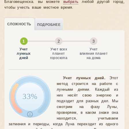
Благовещенска. вы можете
выбрать
любой другой город,
чтобы учесть ваше местное время.
СЛОЖНОСТЬ
ПОДРОБНЕЕ
Учет
Учет всех
Учет
лунных
планет
влияния планет
дней
гороскопа
на дома
Учет лунных дней.
Этот
метод строится на работе с
лунными днями. Каждый из
33%
них несёт свою энергию и
подходит для разных дел. Мы
смотрим на фазу Луны,
проверяем, в каком знаке она
находится, учитываем
затмения и периоды, когда Луна переходит из одного