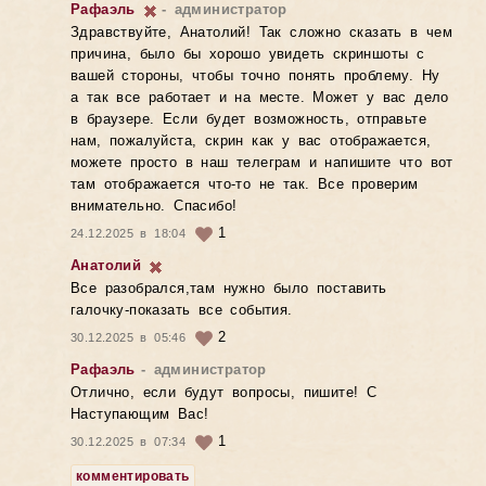
Рафаэль
- администратор
Здравствуйте, Анатолий! Так сложно сказать в чем
причина, было бы хорошо увидеть скриншоты с
вашей стороны, чтобы точно понять проблему. Ну
а так все работает и на месте. Может у вас дело
в браузере. Если будет возможность, отправьте
нам, пожалуйста, скрин как у вас отображается,
можете просто в наш телеграм и напишите что вот
там отображается что-то не так. Все проверим
внимательно. Спасибо!
1
24.12.2025 в 18:04
Анатолий
Все разобрался,там нужно было поставить
галочку-показать все события.
2
30.12.2025 в 05:46
Рафаэль
- администратор
Отлично, если будут вопросы, пишите! С
Наступающим Вас!
1
30.12.2025 в 07:34
комментировать