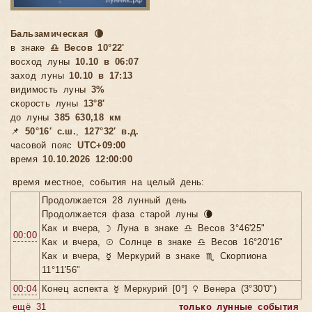
Бальзамическая 🌘
в знаке
♎ Весов 10°22'
восход луны
10.10 в 06:07
заход луны
10.10 в 17:13
видимость луны
3%
скорость луны
13°8'
до луны
385 630,18 км
📌
50°16′ с.ш.
,
127°32′ в.д.
часовой пояс
UTC+09:00
время
10.10.2026 12:00:00
время местное, cобытия на целый день:
Продолжается 28 лунный день
Продолжается фаза старой луны 🌘
Как и вчера, ☽ Луна в знаке ♎ Весов 3°46'25"
00:00
Как и вчера, ☉ Солнце в знаке ♎ Весов 16°20'16"
Как и вчера, ☿ Меркурий в знаке ♏ Скорпиона
11°11'56"
00:04
Конец аспекта ☿ Меркурий [0°] ♀ Венера (3°30'0")
ещё 31
только лунные события