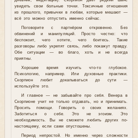
дневник, медитации). Скорпион даёт редкий шанс
увидеть свои больные точки. Токсичные отношения
из прошлого, привычки в любви, которые мешают —
всё это можно отпустить именно сейчас.
Поговорите с партнёром откровенно. Без
обвинений и манипуляций. Просто честно: что
беспокоит, чего хотите, чего боитесь. Такие
разговоры либо укрепят связь, либо покажут правду.
Обе ситуации — во благо, хоть и не всегда
приятны.
Хорошее время изучить что-то глубокое.
Психологию, например. Или духовные практики.
Скорпион любит докапываться до сути —
используйте это.
И главное — не забывайте про себя. Венера в
Скорпионе учит не только отдавать, но и принимать.
Просить помощи. Говорить о своих желаниях.
Заботиться о себе. Это не эгоизм. Это
необходимость. Вы не сможете любить других по-
настоящему, если сами опустошены.
Период непростой. Но именно через сложности