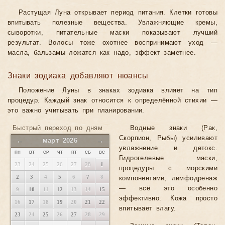
Растущая Луна открывает период питания. Клетки готовы
впитывать полезные вещества. Увлажняющие кремы,
сыворотки, питательные маски показывают лучший
результат. Волосы тоже охотнее воспринимают уход —
масла, бальзамы ложатся как надо, эффект заметнее.
Знаки зодиака добавляют нюансы
Положение Луны в знаках зодиака влияет на тип
процедур. Каждый знак относится к определённой стихии —
это важно учитывать при планировании.
Быстрый переход по дням
Водные знаки (Рак,
Скорпион, Рыбы) усиливают
←
→
март 2026
увлажнение и детокс.
ПН
ВТ
СР
ЧТ
ПТ
СБ
ВС
Гидрогелевые маски,
23
24
25
26
27
28
1
процедуры с морскими
2
3
4
5
6
7
8
компонентами, лимфодренаж
— всё это особенно
9
10
11
12
13
14
15
эффективно. Кожа просто
16
17
18
19
20
21
22
впитывает влагу.
23
24
25
26
27
28
29