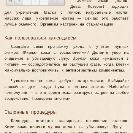
Земные знаки (Телец,
30
31
1
2
3
4
5
Дева, Козерог) подходят
для укрепления. Маски с глиной, натуральные масла,
массаж лица, укрепление ногтей — сейчас это работает
лучше обычного. Организм настроен на стабилизацию.
Как пользоваться календарём
Создайте свою программу ухода с учётом лунных
ритмов. Жирная кожа с воспалениями? Делайте упор на
очищение в убывающую Луну. Зрелая кожа нуждается в
питании — сосредоточьтесь на растущей фазе, когда клетки
максимально восприимчивы к антивозрастным компонентам.
Чувствительная кожа требует осторожности. Выбирайте
спокойные дни, когда Луна в мягких знаках. Избегайте
полнолуний — в это время кожа реагирует острее на любое
воздействие. Проверено многими.
Салонные процедуры
Календарь помогает планировать посещение салонов.
Химические пилинги лучше делать на убывающую Луну —
кожа настроена отдавать лишнее. Биоревитализацию