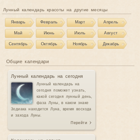
Лунный календарь красоты на другие месяцы
Январь
Февраль
Март
Апрель
Май
Июнь
Июль
Август
Сентябрь
Октябрь
Ноябрь
Декабрь
Общие календари
Лунный календарь на сегодня
Лунный календарь на
сегодня поможет узнать,
какой сегодня лунный день,
фаза Луны, в каком знаке
Зодиака находится Луна, время восхода
и захода Луны.
Перейти