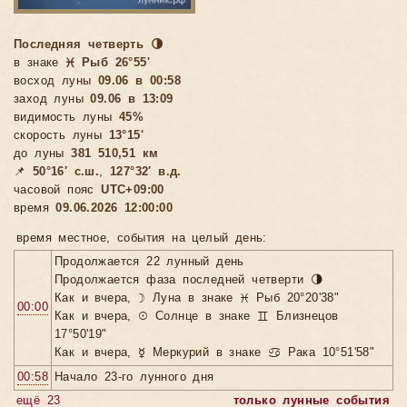
Последняя четверть 🌗
в знаке
♓ Рыб 26°55'
восход луны
09.06 в 00:58
заход луны
09.06 в 13:09
видимость луны
45%
скорость луны
13°15'
до луны
381 510,51 км
📌
50°16′ с.ш.
,
127°32′ в.д.
часовой пояс
UTC+09:00
время
09.06.2026 12:00:00
время местное, cобытия на целый день:
Продолжается 22 лунный день
Продолжается фаза последней четверти 🌗
Как и вчера, ☽ Луна в знаке ♓ Рыб 20°20'38"
00:00
Как и вчера, ☉ Солнце в знаке ♊ Близнецов
17°50'19"
Как и вчера, ☿ Меркурий в знаке ♋ Рака 10°51'58"
00:58
Начало 23-го лунного дня
ещё 23
только лунные события