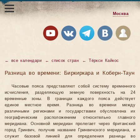
Москва
←
все календари
←
список стран
←
Тёркси Кайкос
Разница во времени: Биркиркара и Коберн-Таун
Часовые пояса представляют собой систему временного
исчисления, разделяющую земную поверхность на 24
временные зоны. В границах каждого пояса действует
единое местное время. Разница во времени между
различными регионами и государствами обусловлена их
географическим расположением относительно главного
меридиана. Основной меридиан пролегает через британский
город Гринвич, получив название Гринвичского меридиана, и
служит базовой линией для определения разницы во