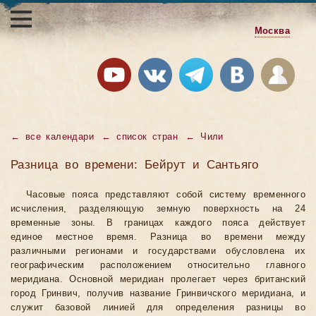
Москва
←
все календари
←
список стран
←
Чили
Разница во времени: Бейрут и Сантьяго
Часовые пояса представляют собой систему временного
исчисления, разделяющую земную поверхность на 24
временные зоны. В границах каждого пояса действует
единое местное время. Разница во времени между
различными регионами и государствами обусловлена их
географическим расположением относительно главного
меридиана. Основной меридиан пролегает через британский
город Гринвич, получив название Гринвичского меридиана, и
служит базовой линией для определения разницы во