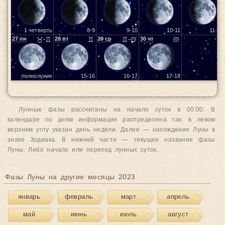
1 четверть
8-9
9-10
10-11
11-12
27
пн
♉-♊
28
вт
♊
29
ср
♊-♋
30
чт
♋
полнолуние
15-16
16-17
17-18
Лунные фазы рассчитаны на начало суток в 00:00. В
календаре по дням информация распределена так: в левом
верхнем углу указан день недели. Далее — нахождение Луны в
знаке Зодиака. В нижней части — текущее название фазы
Луны. Либо начало или переход лунных суток.
Фазы Луны на другие месяцы 2023
январь
февраль
март
апрель
май
июнь
июль
август