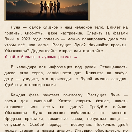
Луна — самое близкое к нам небесное тело. Влияет на
приливы, биоритмы, даже настроение. Следить за фазами
Луны в 2023 году полезно — можно планировать дела так,
чтобы всё шло легче. Растущая Луна? Начинайте проекты.
Убывающая? Доделывайте старое или отдыхайте.
Узнайте больше о лунных ритмах →
В календаре вся информация под рукой. Освещённость
диска, угол серпа, особенности дня. Кликните на любую
дату — увидите, что происходит с Луной именно сегодня.
Удобно для планирования.
Каждая фаза работает по-своему. Растущая Луна —
время для начинаний. Хотите открыть бизнес, начать
отношения или сесть на диету? Пробуйте сейчас.
Убывающая Луна помогает избавляться от лишнего.
Вредные привычки, токсичные связи, ненужные вещи —
отпускайте. Особый период — новолуние. Несколько дней
между старым и новым циклом. Интуиция обостряется, но