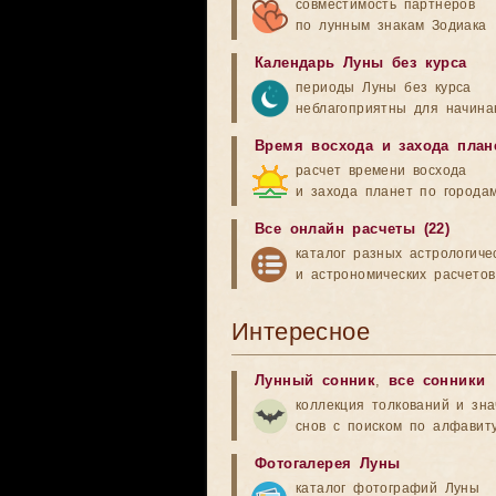
совместимость партнеров
по лунным знакам Зодиака
Календарь Луны без курса
периоды Луны без курса
неблагоприятны для начина
Время восхода и захода план
расчет времени восхода
и захода планет по города
Все онлайн расчеты (22)
каталог разных астрологиче
и астрономических расчетов
Интересное
Лунный сонник
,
все сонники
коллекция толкований и зн
снов с поиском по алфавит
Фотогалерея Луны
каталог фотографий Луны