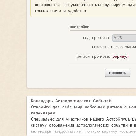
повторяются. По умолчанию мы группируем оди
компактности и удобства.
настройки
год прогноза:
показать все событи
регион прогноза:
Барнаул
показать
Календарь Астрологических Событий
Откройте для себя мир небесных ритмов с на
календарем
Специально для участников нашего АстроКлуба м
систему отображения астрологических событий и
календарь предоставляет полную картину космиче