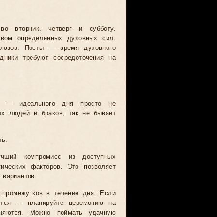
во вторник, четверг и субботу.
твом определённых духовных сил.
оюзов. Посты — время духовного
дники требуют сосредоточения на
ся — идеального дня просто не
ых людей и браков, так не бывает
ть.
учший компромисс из доступных
гических факторов. Это позволяет
 вариантов.
 промежутков в течение дня. Если
ается — планируйте церемонию на
еняются. Можно поймать удачную