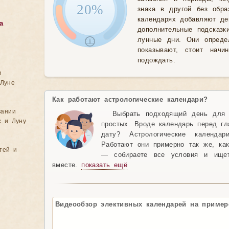
20%
знака в другой без обра
календарях добавляют де
а
дополнительные подсказк
лунные дни. Они опреде
показывают, стоит нач
подождать.
м
Луне
Как работают астрологические календари?
вании
Выбрать подходящий день для
с и Луну
простых. Вроде календарь перед гл
дату? Астрологические календа
Работают они примерно так же, ка
тей и
— собираете все условия и ищет
вместе.
показать ещё
Видеообзор элективных календарей на пример