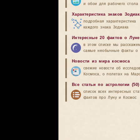
и обои для рабочего стола
Характеристика знаков Зодиак
подробная характеристика
каждого знака Зодиака
Интересные 20 фактов о Луне
в этом списке мы расскаже
самые необычные факты о 
Новости из мира космоса
свежие новости об исследо
Космоса, о полетах на Мар
Все статьи по астрологии (50)
список всех интересных ста
фактов про Луну и Космос