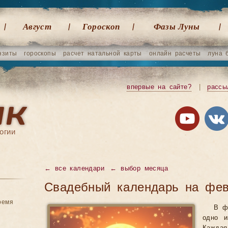
Август
Гороскоп
Фазы Луны
нзиты
гороскопы
расчет натальной карты
онлайн расчеты
луна 
впервые на сайте?
|
рассы
огии
←
все календари
←
выбор месяца
Свадебный календарь на фев
ремя
В ф
одно и