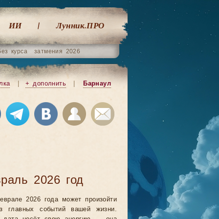
ИИ
Лунник.ПРО
без курса
затмения 2026
лка
|
+ дополнить
|
Барнаул
раль 2026 год
еврале 2026 года может произойти
з главных событий вашей жизни.