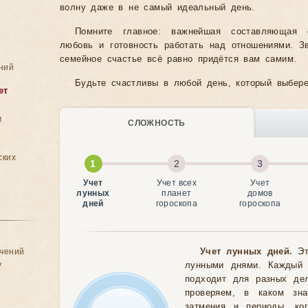
волну даже в не самый идеальный день.
Помните главное: важнейшая составляющая 
любовь и готовность работать над отношениями. 
семейное счастье всё равно придётся вам самим.
ний
Будьте счастливы в любой день, который выбере
ет
м
СЛОЖНОСТЬ
ских
Учет
Учет всех
Учет
лунных
планет
домов
дней
гороскопа
гороскопа
ачений
Учет лунных дней.
Эт
у
лунными днями. Каждый 
подходит для разных де
проверяем, в каком зна
затмения и периоды, ко