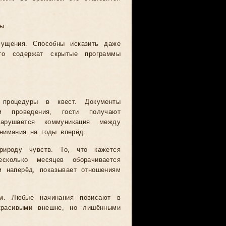
ы.
мущения. Способны исказить даже
то содержат скрытые программы
 процедуры в квест. Документы
м проведения, гости получают
рушается коммуникация между
нимания на годы вперёд.
рироду чувств. То, что кажется
колько месяцев оборачивается
м наперёд, показывает отношениям
ум. Любые начинания повисают в
красивыми внешне, но лишёнными