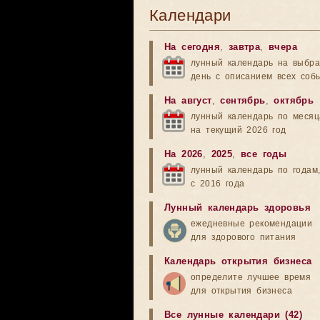
Календари
На сегодня
,
завтра
,
вчера
лунный календарь на выбр
день с описанием всех соб
На август
,
сентябрь
,
октябрь
лунный календарь по меся
на текущий 2026 год
На 2026
,
2025
,
все годы
лунный календарь по годам
с 2016 года
Лунный календарь здоровья
ежедневные рекомендации
для здорового питания
Календарь открытия бизнеса
определите лучшее время
для открытия бизнеса
Все лунные календари (42)