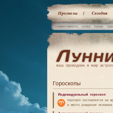
Прогнозы
Cегодня
совместимость
соляр
лунар
тра
ваш проводник в мир астрол
Гороскопы
Индивидуальный гороскоп
гороскоп составляется на в
и место рождения человека