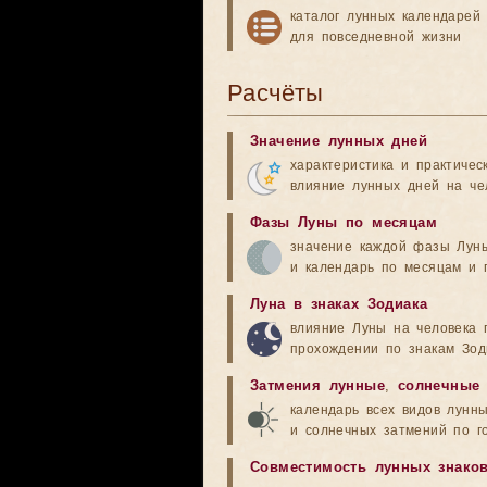
каталог лунных календарей
для повседневной жизни
Расчёты
Значение лунных дней
характеристика и практичес
влияние лунных дней на че
Фазы Луны по месяцам
значение каждой фазы Лун
и календарь по месяцам и 
Луна в знаках Зодиака
влияние Луны на человека 
прохождении по знакам Зод
Затмения лунные
,
солнечные
календарь всех видов лунн
и солнечных затмений по г
Совместимость лунных знако