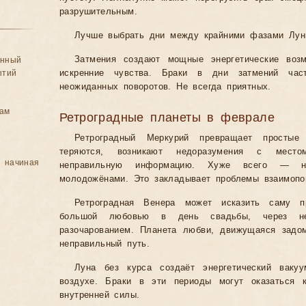
разрушительным.
Лучше выбрать дни между крайними фазами Лун
Затмения создают мощные энергетические воз
анный
ытий
искренние чувства. Браки в дни затмений час
неожиданных поворотов. Не всегда приятных.
цам
Ретроградные планеты в феврале
Ретроградный Меркурий превращает простые
теряются, возникают недоразумения с место
, начиная
неправильную информацию. Хуже всего — на
молодожёнами. Это закладывает проблемы взаимопо
Ретроградная Венера может исказить саму п
большой любовью в день свадьбы, через нес
разочарованием. Планета любви, движущаяся задо
неправильный путь.
Луна без курса создаёт энергетический ваку
воздухе. Браки в эти периоды могут оказаться 
внутренней силы.