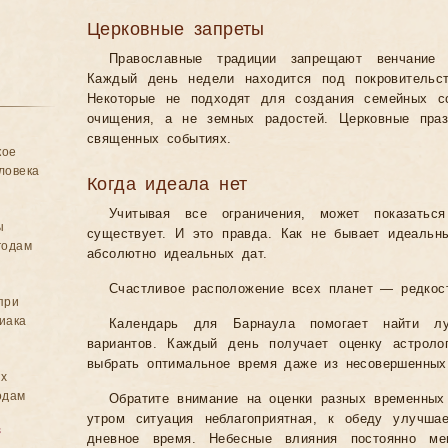
Церковные запреты
Православные традиции запрещают венчание 
Каждый день недели находится под покровительс
Некоторые не подходят для создания семейных с
очищения, а не земных радостей. Церковные праз
священных событиях.
кое
ловека
Когда идеала нет
Учитывая все ограничения, может показать
ы
существует. И это правда. Как не бывает идеальн
годам
абсолютно идеальных дат.
Счастливое расположение всех планет — редкос
при
иака
Календарь для Барнаула помогает найти л
вариантов. Каждый день получает оценку астроло
выбрать оптимальное время даже из несовершенных
ых
одам
Обратите внимание на оценки разных временных
утром ситуация неблагоприятная, к обеду улучш
в
дневное время. Небесные влияния постоянно м