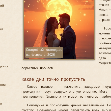
Каждая
стане
кий
Момен
союза.
отразя
Гор
ния
момент
отнош
особен
матер
Свадебный календарь
возмож
на февраль 2026
дата 
сущес
дения
серьёзных проблем.
я
Какие дни точно пропустить
я
ении
Самое важное — исключить заведомо неуд
промежутки несут разрушительную энергию. Могут
противоречия. Знание этих моментов помогает избеж
ия
Новолуние и полнолуние крайне нестабильны. Но
пустоту. Полнолуние может перегрузить брак эмоц