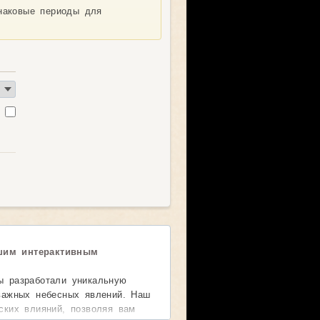
наковые периоды для
я
шим интерактивным
ы разработали уникальную
 важных небесных явлений. Наш
ских влияний, позволяя вам