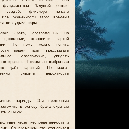
 дата несёт свою энергию — она
т фундаментом будущей семьи.
т свадьбы фиксирует начало
 Все особенности этого времени
тся на судьбе пары.
оскоп брака, составленный на
 церемонии, становится картой
ений. По нему можно понять
ности вашей пары, предсказать
иальное благополучие, увидеть
ные кризисы. Правильно выбранная
не даёт гарантий. Но может
твенно снизить вероятность
ачные периоды. Эти временные
 заложить в основу брака скрытые
ать ошибок.
волуние несёт неопределённость и
иями. Со временем это становится