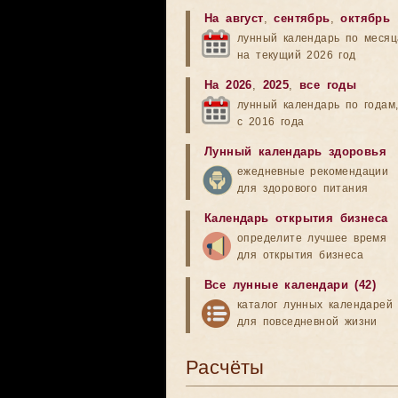
На август
,
сентябрь
,
октябрь
лунный календарь по меся
на текущий 2026 год
На 2026
,
2025
,
все годы
лунный календарь по годам
с 2016 года
Лунный календарь здоровья
ежедневные рекомендации
для здорового питания
Календарь открытия бизнеса
определите лучшее время
для открытия бизнеса
Все лунные календари (42)
каталог лунных календарей
для повседневной жизни
Расчёты