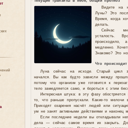
Текущие транзиты в небе, общий прогноз
ет
Видите на 
Луны? Это посл
м
Время, когда хо
делать.
Сейчас мн
ских
усталость. В
происходило, 
медленно. Хочет
Знакомо? Это н
Что происходит
ачений
Луна сейчас на исходе. Старый цикл з
у
начался. Вы как будто зависли между прошл
потому что организм уже готовится к переза
тело замедляется само, и бороться с этим бес
Интересная штука: в эту фазу обостряется 
то, что раньше пропускали. Какие-то мелочи 
Приходят озарения насчёт людей или ситуаци
а
ум не занят активными действиями и наконец м
Если последние недели вы откладывали не
дела — сейчас самое время их закрыть. Доп