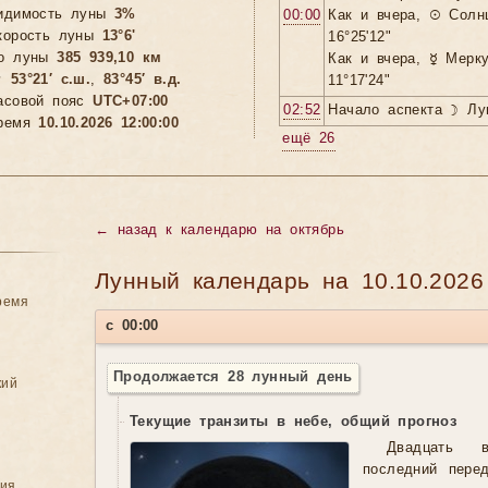
идимость луны
3%
00:00
Как и вчера, ☉ Солн
корость луны
13°6'
16°25'12"
о луны
385 939,10 км
Как и вчера, ☿ Мерк

53°21′ с.ш.
,
83°45′ в.д.
11°17'24"
асовой пояс
UTC+07:00
02:52
Начало аспекта ☽ Лун
ремя
10.10.2026 12:00:00
ещё 26
←
назад к календарю на октябрь
Лунный календарь на 10.10.2026
ремя
с 00:00
Продолжается 28 лунный день
кий
Текущие транзиты в небе, общий прогноз
Двадцать 
последний пере
ния