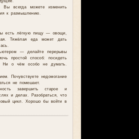
дущее.
. Вы всегда можете изменить
ция к размышлению.
 бы есть лёгкую пищу — овощи,
чая. Тяжёлая еда может дать
ась.
пьютером — делайте перерывы
очь простой способ: посидеть
. Ни о чём особо не думать.
ием. Почувствуете недомогание
аться не помешает.
ность завершить старое и
слях и делах. Разобраться, что
новый цикл. Хорошо бы войти в