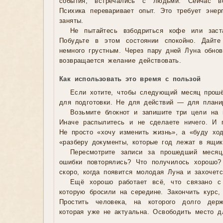
события, встречались с людьми. Сейчас в
Психика переваривает опыт. Это требует эне
заняты.
Не пытайтесь взбодриться кофе или заст
Побудьте в этом состоянии спокойно. Дайт
немного грустным. Через пару дней Луна обнов
возвращается желание действовать.
Как использовать это время с пользой
Если хотите, чтобы следующий месяц прошё
для подготовки. Не для действий — для плани
Возьмите блокнот и запишите три цели на 
Иначе распылитесь и не сделаете ничего. И 
Не просто «хочу изменить жизнь», а «буду хо
«разберу документы, которые год лежат в ящик
Пересмотрите записи за прошедший месяц
ошибки повторялись? Что получилось хорошо?
скоро, когда появится молодая Луна и захочетс
Ещё хорошо работает всё, что связано с 
которую бросили на середине. Закончить курс,
Простить человека, на которого долго держ
которая уже не актуальна. Освободить место д