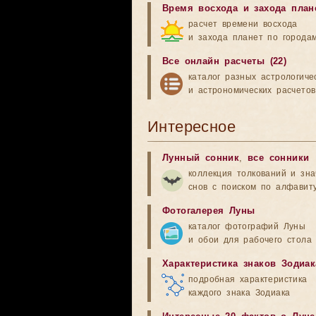
Время восхода и захода план
расчет времени восхода
и захода планет по города
Все онлайн расчеты (22)
каталог разных астрологиче
и астрономических расчетов
Интересное
Лунный сонник
,
все сонники
коллекция толкований и зн
снов с поиском по алфавит
Фотогалерея Луны
каталог фотографий Луны
и обои для рабочего стола
Характеристика знаков Зодиак
подробная характеристика
каждого знака Зодиака