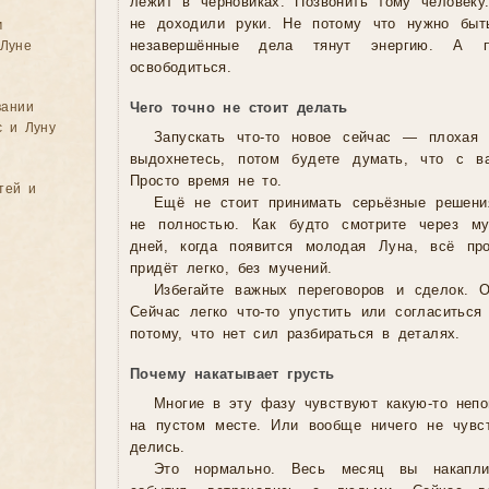
лежит в черновиках. Позвонить тому человеку
не доходили руки. Не потому что нужно быт
м
Луне
незавершённые дела тянут энергию. А 
освободиться.
вании
Чего точно не стоит делать
с и Луну
Запускать что-то новое сейчас — плохая 
выдохнетесь, потом будете думать, что с в
Просто время не то.
тей и
Ещё не стоит принимать серьёзные решени
не полностью. Как будто смотрите через му
дней, когда появится молодая Луна, всё пр
придёт легко, без мучений.
Избегайте важных переговоров и сделок. 
Сейчас легко что-то упустить или согласиться
потому, что нет сил разбираться в деталях.
Почему накатывает грусть
Многие в эту фазу чувствуют какую-то непо
на пустом месте. Или вообще ничего не чувс
делись.
Это нормально. Весь месяц вы накаплив