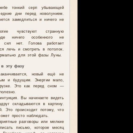
небе тонкий серп убывающей
едние дни перед новолунием.
чется замедлиться и ничего не
огие чувствуют странную
роде ничего особенного не
а сил нет. Голова работает
ся лечь и смотреть в потолок.
ормально для этой фазы Луны.
 в эту фазу
аканчивается, новый ещё не
ым и будущим. Энергии мало,
грузке. Это как перед сном —
полезно.
интуиция. Вы начинаете видеть
вдруг складываются в картину.
й. Это происходит потому, что
ожет просто наблюдать.
приятные разговоры или мелкие
исать письмо, которое месяц