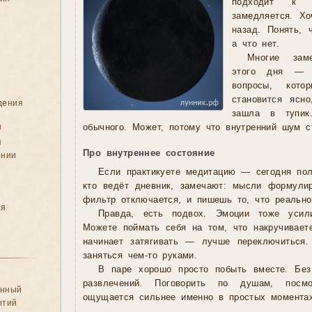
подходит к 
замедляется. Хо
назад. Понять, 
а что нет.
Многие зам
этого дня — 
вопросы, кот
становится ясн
дения
зашла в тупик
я
обычного. Может, потому что внутренний шум с
я
Про внутреннее состояние
ении
Если практикуете медитацию — сегодня полу
кто ведёт дневник, замечают: мысли формули
фильтр отключается, и пишешь то, что реальн
ия
Правда, есть подвох. Эмоции тоже усил
Можете поймать себя на том, что накручиваете
начинает затягивать — лучше переключиться. 
заняться чем-то руками.
В паре хорошо просто побыть вместе. Бе
развлечений. Поговорить по душам, посм
анный
ощущается сильнее именно в простых моментах
ытий