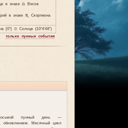
це в знаке ♎ Весов
урий в знаке ♏ Скорпиона
а [0°] ☉ Солнце (10°4'48")
только лунные события
восьмой лунный день —
д обновлением. Месячный цикл