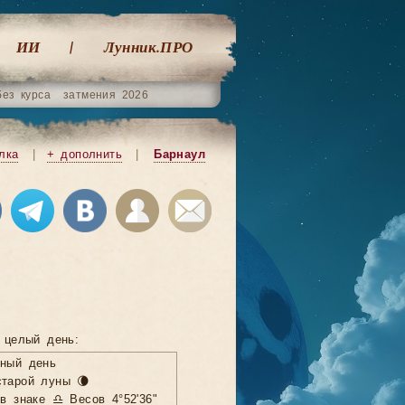
ИИ
Лунник.ПРО
без курса
затмения 2026
лка
|
+ дополнить
|
Барнаул
 целый день:
нный день
тарой луны 🌘
в знаке ♎ Весов 4°52'36"