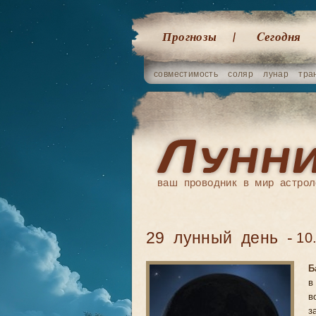
Прогнозы
Cегодня
совместимость
соляр
лунар
тра
ваш проводник в мир астрол
29 лунный день -
10
Б
в
в
з