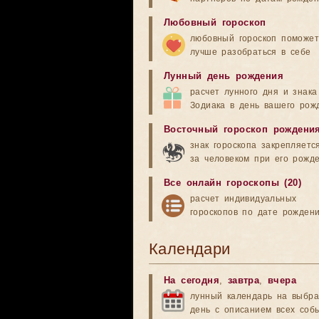
Любовный гороскоп
любовный гороскоп поможет
лучше разобраться в себе
Лунный день рождения
расчет лунного дня и знака
Зодиака в день вашего рож
Восточный гороскоп рождени
знак гороскопа закрепляетс
за человеком при его рожд
Все онлайн гороскопы (20)
расчет индивидуальных
гороскопов по дате рожден
Календари
На сегодня
,
завтра
,
вчера
лунный календарь на выбр
день с описанием всех соб