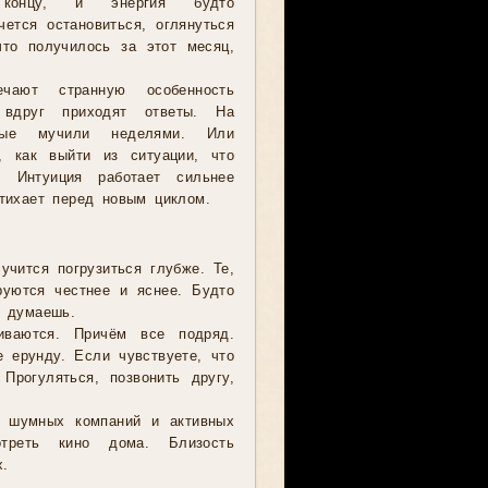
концу, и энергия будто
чется остановиться, оглянуться
что получилось за этот месяц,
ечают странную особенность
вдруг приходят ответы. На
орые мучили неделями. Или
о, как выйти из ситуации, что
. Интуиция работает сильнее
тихает перед новым циклом.
чится погрузиться глубже. Те,
руются честнее и яснее. Будто
о думаешь.
иваются. Причём все подряд.
 ерунду. Если чувствуете, что
Прогуляться, позвонить другу,
з шумных компаний и активных
отреть кино дома. Близость
.