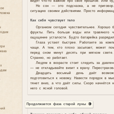
видят что-то важное про своё прошлое. Или бу
Но сон — это подсказка, а не приговор
кое
ситуацию своими действиями. Просто информа
ловека
Как себя чувствует тело
ы
Организм сегодня чувствительнее. Хорошо
годам
фрукты. Пить больше воды или травяного 
ощущение усталости. Будто батарейка разрядил
Глаза устают быстрее. Работаете за ком
при
чаще. А тем, кто плохо засыпает, может пом
иака
перед сном минут десять при мягком свете
Странно, но работает.
Людям в возрасте стоит следить за давлен
ых
— не откладывайте визит к врачу. Перестрахов
одам
Двадцать восьмый день даёт возмож
подготовиться к новому. Навести порядок в мы
в
тянет вниз, а что даёт силы. Скоро начнётся 
него с ясной головой.
Продолжается фаза старой луны 🌘
ний