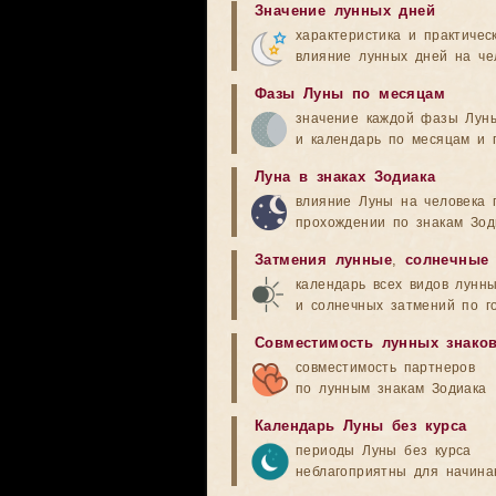
Значение лунных дней
характеристика и практичес
влияние лунных дней на че
Фазы Луны по месяцам
значение каждой фазы Лун
и календарь по месяцам и 
Луна в знаках Зодиака
влияние Луны на человека 
прохождении по знакам Зод
Затмения лунные
,
солнечные
календарь всех видов лунн
и солнечных затмений по г
Совместимость лунных знако
совместимость партнеров
по лунным знакам Зодиака
Календарь Луны без курса
периоды Луны без курса
неблагоприятны для начина