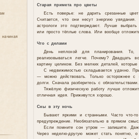
Старая примета про цветы
цам
Есть поверье: не дарить срезанные цве
Считается, что они несут энергию увядания.
астрологи это подтверждают. Лучше выбрать
или просто тёплые слова. Или вообще отложить
, начиная
Что с делами
День неплохой для планирования. То, 
реализовываться легче. Почему? Двадцать в
картину целиком. Без мелких деталей, которые
С недвижимостью складывается удачно. Пр
— можно действовать. Только осторожнее с 
долги. Сначала разберитесь с обязательствами.
Тяжёлую физическую работу лучше отложит
отличная идея. Приживутся хорошо.
Сны в эту ночь
Бывают яркими и странными. Часто что-т
предупреждение. Необязательно в прямом смыс
Если помните сон утром — запишите. Даж
Через неделю-другую может стать понятно, 