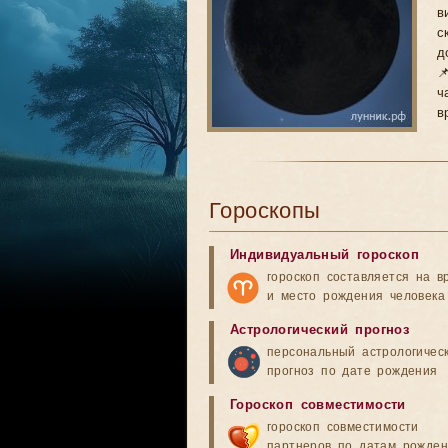
в
с
д

ч
в
Гороскопы
Индивидуальный гороскоп
гороскоп составляется на в
и место рождения человека
Астрологический прогноз
персональный астрологичес
прогноз по дате рождения
Гороскоп совместимости
гороскоп совместимости
партнеров по датам рожде