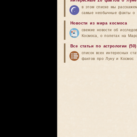
Интересные 20 фактов о Луне
в этом списке мы расскаже
самые необычные факты о 
Новости из мира космоса
свежие новости об исследо
Космоса, о полетах на Мар
Все статьи по астрологии (50)
список всех интересных ста
фактов про Луну и Космос