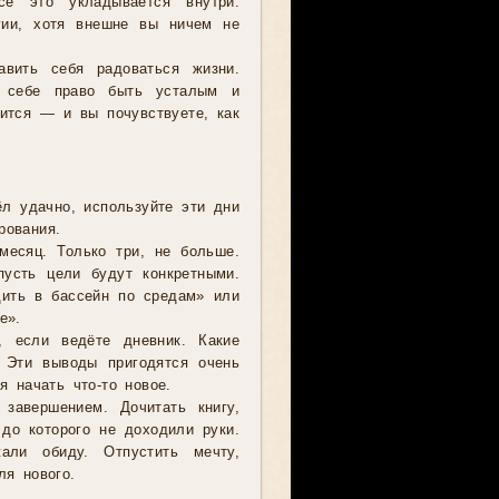
сё это укладывается внутри.
ргии, хотя внешне вы ничем не
авить себя радоваться жизни.
е себе право быть усталым и
ится — и вы почувствуете, как
л удачно, используйте эти дни
рования.
месяц. Только три, не больше.
пусть цели будут конкретными.
дить в бассейн по средам» или
е».
, если ведёте дневник. Какие
 Эти выводы пригодятся очень
я начать что-то новое.
завершением. Дочитать книгу,
 до которого не доходили руки.
али обиду. Отпустить мечту,
ля нового.