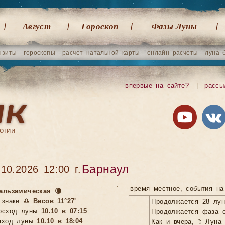
Август
Гороскоп
Фазы Луны
нзиты
гороскопы
расчет натальной карты
онлайн расчеты
луна 
впервые на сайте?
|
рассы
огии
Барнаул
.10.2026 12:00 г.
время местное, cобытия на
альзамическая 🌘
 знаке
♎ Весов 11°27'
Продолжается 28 лу
осход луны
10.10 в 07:15
Продолжается фаза с
аход луны
10.10 в 18:04
Как и вчера, ☽ Луна 