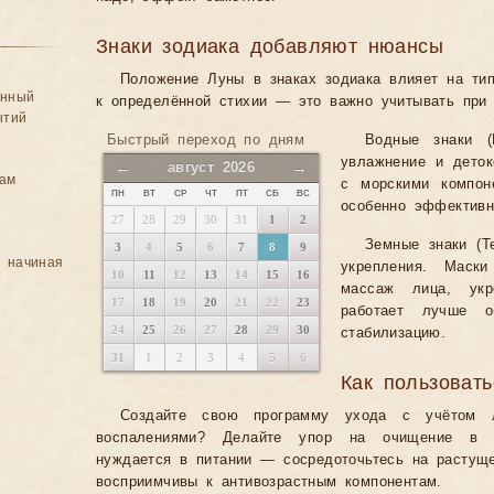
Знаки зодиака добавляют нюансы
Положение Луны в знаках зодиака влияет на тип
анный
к определённой стихии — это важно учитывать при 
ытий
Быстрый переход по дням
Водные знаки (
увлажнение и деток
←
→
август 2026
цам
с морскими компо
ПН
ВТ
СР
ЧТ
ПТ
СБ
ВС
особенно эффективн
27
28
29
30
31
1
2
Земные знаки (Т
3
4
5
6
7
8
9
, начиная
укрепления. Маск
10
11
12
13
14
15
16
массаж лица, ук
17
18
19
20
21
22
23
работает лучше о
24
25
26
27
28
29
30
стабилизацию.
31
1
2
3
4
5
6
Как пользоват
Создайте свою программу ухода с учётом 
воспалениями? Делайте упор на очищение в
нуждается в питании — сосредоточьтесь на растуще
восприимчивы к антивозрастным компонентам.