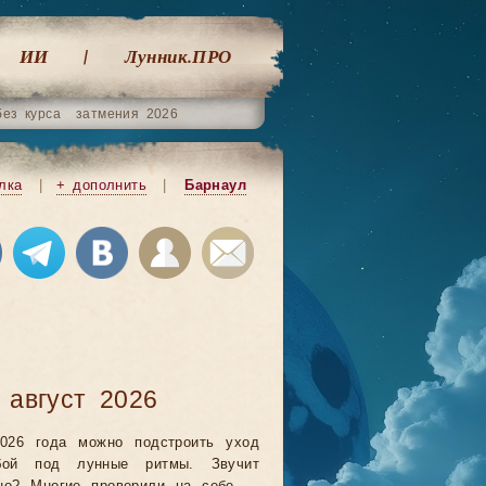
ИИ
Лунник.ПРО
без курса
затмения 2026
лка
|
+ дополнить
|
Барнаул
 август 2026
026 года можно подстроить уход
бой под лунные ритмы. Звучит