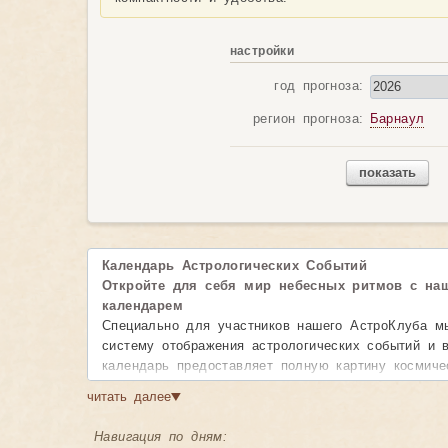
настройки
год прогноза:
регион прогноза:
Барнаул
показать
Календарь Астрологических Событий
Откройте для себя мир небесных ритмов с на
календарем
Специально для участников нашего АстроКлуба м
систему отображения астрологических событий и
календарь предоставляет полную картину космиче
планировать свою жизнь в гармонии с движением 
читать далее
▼
Возможности календаря:
Навигация по дням:
• Детальная информация о событиях
— точное 