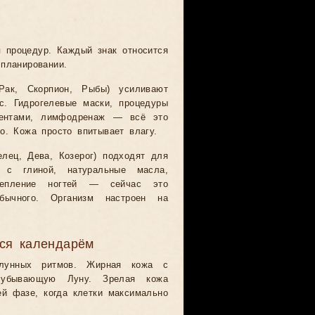
 процедур. Каждый знак относится
планировании.
Рак, Скорпион, Рыбы) усиливают
с. Гидрогелевые маски, процедуры
нентами, лимфодренаж — всё это
о. Кожа просто впитывает влагу.
елец, Дева, Козерог) подходят для
и с глиной, натуральные масла,
репление ногтей — сейчас это
бычного. Организм настроен на
ься календарём
лунных ритмов. Жирная кожа с
 убывающую Луну. Зрелая кожа
й фазе, когда клетки максимально