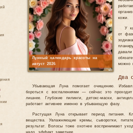
необыч
работа
кий
органи
кожи.
У к
от фаз
ния
зодиа
планир
давал
Лунный календарь красоты на
обяза
август 2026
можно 
Два 
дения
Убывающая Луна помогает очищению. Избавл
я
бороться с воспалениями — сейчас это проходит
я
лишнее. Глубокие пилинги, детокс-маски, антиц
ении
работает активнее именно в убывающую фазу.
Растущая Луна открывает период питания. Кл
вещества. Увлажняющие кремы, сыворотки, питат
ия
результат. Волосы тоже охотнее воспринимают ух
надо, эффект заметнее.