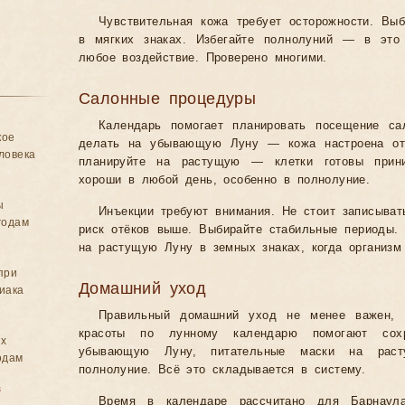
Чувствительная кожа требует осторожности. Выб
в мягких знаках. Избегайте полнолуний — в это
любое воздействие. Проверено многими.
Салонные процедуры
Календарь помогает планировать посещение са
кое
делать на убывающую Луну — кожа настроена отд
ловека
планируйте на растущую — клетки готовы прин
хороши в любой день, особенно в полнолуние.
ы
Инъекции требуют внимания. Не стоит записыва
годам
риск отёков выше. Выбирайте стабильные периоды. 
на растущую Луну в земных знаках, когда организм
при
Домашний уход
иака
Правильный домашний уход не менее важен, 
красоты по лунному календарю помогают сохр
ых
убывающую Луну, питательные маски на рас
одам
полнолуние. Всё это складывается в систему.
в
Время в календаре рассчитано для Барнаула