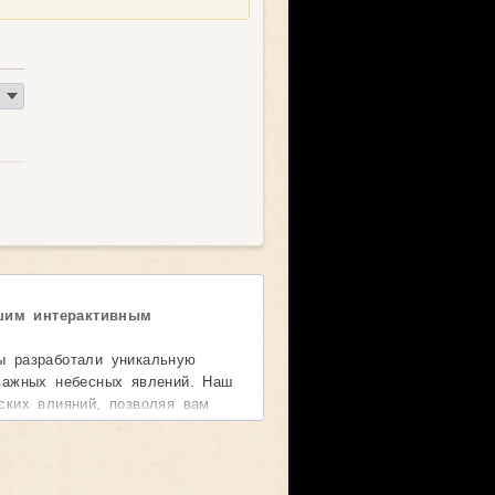
шим интерактивным
ы разработали уникальную
 важных небесных явлений. Наш
ских влияний, позволяя вам
планет и звезд.
время начала и завершения