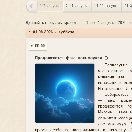
каждого астрологического явления
1-7 августа
7-14 августа
14-21 августа
21-
• Удобная навигация
— легко перелистывайте ме
• Наглядное представление
— все события отобр
Лунный календарь красоты с 1 по 7 августа 2026 
формате
• Продолжительность явлений
— видите, как дол
с 01.08.2026 - суббота
иное космическое влияние
с 00:00
Календарь включает фазы Луны, ретроградные пер
ингрессии и другие значимые астрологические со
Продолжается фаза полнолуния 🌕
для практикующих астрологов и всех, кто стреми
космическими ритмами.
Узнать подробности →
Полнолуние 
Ниже представлен скриншот интерфейса.
что касается к
максимальная
волосами и кож
Интенсивнее. И 
Собираетесь 
— ваш момен
продержится г
Многие замеч
держится месяц
две максимум. 
время особенно восприимчивы к пигменту.