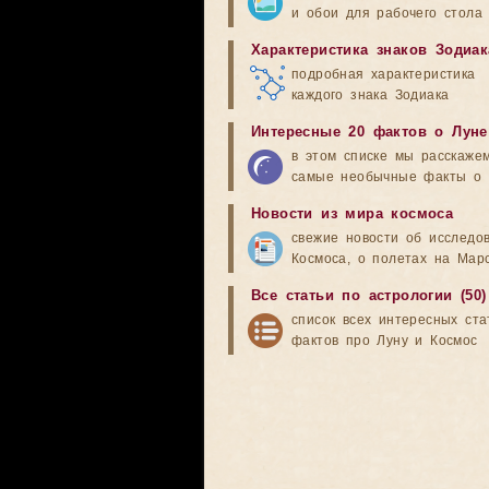
и обои для рабочего стола
Характеристика знаков Зодиак
подробная характеристика
каждого знака Зодиака
Интересные 20 фактов о Луне
в этом списке мы расскаже
самые необычные факты о 
Новости из мира космоса
свежие новости об исследо
Космоса, о полетах на Мар
Все статьи по астрологии (50)
список всех интересных ста
фактов про Луну и Космос