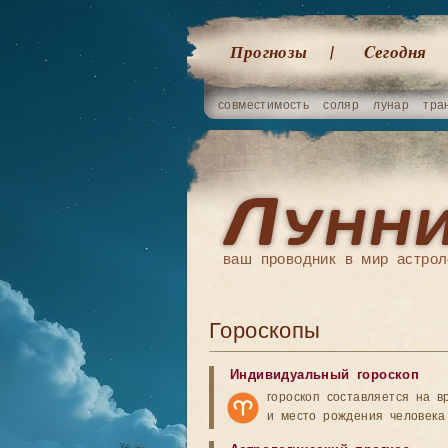
Прогнозы
Cегодня
совместимость
соляр
лунар
тра
ваш проводник в мир астрол
Гороскопы
Индивидуальный гороскоп
гороскоп составляется на в
и место рождения человека