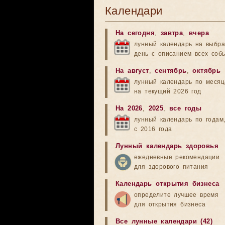
Календари
На сегодня
,
завтра
,
вчера
лунный календарь на выбр
день с описанием всех соб
На август
,
сентябрь
,
октябрь
лунный календарь по меся
на текущий 2026 год
На 2026
,
2025
,
все годы
лунный календарь по годам
с 2016 года
Лунный календарь здоровья
ежедневные рекомендации
для здорового питания
Календарь открытия бизнеса
определите лучшее время
для открытия бизнеса
Все лунные календари (42)