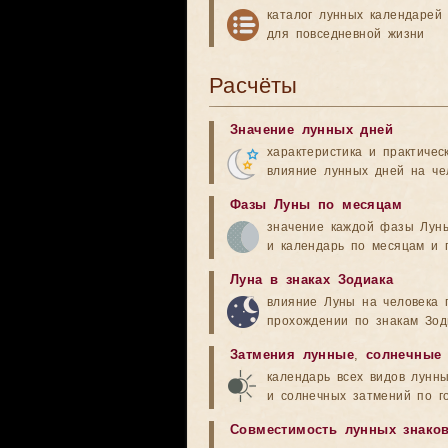
каталог лунных календарей
для повседневной жизни
Расчёты
Значение лунных дней
характеристика и практичес
влияние лунных дней на че
Фазы Луны по месяцам
значение каждой фазы Лун
и календарь по месяцам и 
Луна в знаках Зодиака
влияние Луны на человека 
прохождении по знакам Зод
Затмения лунные
,
солнечные
календарь всех видов лунн
и солнечных затмений по г
Совместимость лунных знако