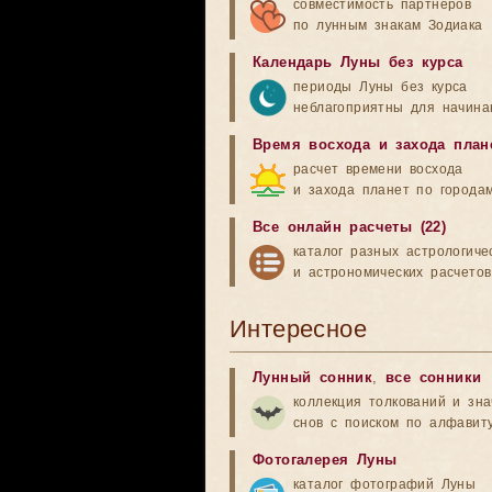
совместимость партнеров
по лунным знакам Зодиака
Календарь Луны без курса
периоды Луны без курса
неблагоприятны для начина
Время восхода и захода план
расчет времени восхода
и захода планет по города
Все онлайн расчеты (22)
каталог разных астрологиче
и астрономических расчетов
Интересное
Лунный сонник
,
все сонники
коллекция толкований и зн
снов с поиском по алфавит
Фотогалерея Луны
каталог фотографий Луны