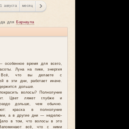
31 августа
месяц
сяцы и находите нужные даты
ажаются в понятном и красивом
года для
Барнаула
го будет действовать то или
иоды планет, аспекты,
бытия. Незаменимый инструмент
тся жить в согласии с
— особенное время для всего,
расоты. Луна на пике, энергия
. Всё, что вы делаете с
ей в эти дни, работает иначе.
держится дольше.
покрасить волосы? Полнолуние
т. Цвет ляжет глубже и
ораздо дольше, чем обычно.
ают: краска в полнолуние
ами, а в другие дни — неделю-
Дело в том, что волосы в это
 Запоминают всё, что с ними