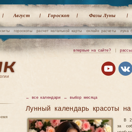
Август
Гороскоп
Фазы Луны
нзиты
гороскопы
расчет натальной карты
онлайн расчеты
луна 
впервые на сайте?
|
рассы
огии
←
все календари
←
выбор месяца
Лунный календарь красоты на
ремя
В 2
за со