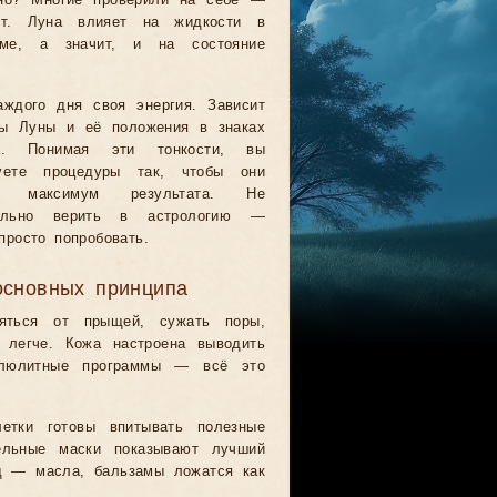
но? Многие проверили на себе —
ет. Луна влияет на жидкости в
зме, а значит, и на состояние
аждого дня своя энергия. Зависит
ы Луны и её положения в знаках
ка. Понимая эти тонкости, вы
уете процедуры так, чтобы они
и максимум результата. Не
тельно верить в астрологию —
просто попробовать.
основных принципа
яться от прыщей, сужать поры,
 легче. Кожа настроена выводить
еллюлитные программы — всё это
етки готовы впитывать полезные
ельные маски показывают лучший
од — масла, бальзамы ложатся как