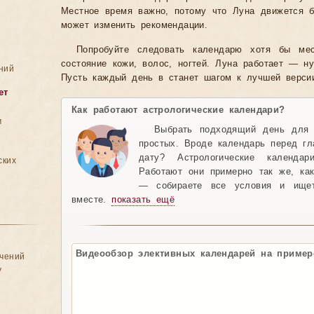
Местное время важно, потому что Луна движется б
может изменить рекомендации.
Попробуйте следовать календарю хотя бы мес
состояние кожи, волос, ногтей. Луна работает — н
ний
Пусть каждый день в станет шагом к лучшей верси
ет
Как работают астрологические календари?
м
Выбрать подходящий день для
простых. Вроде календарь перед гл
дату? Астрологические календа
ских
Работают они примерно так же, ка
— собираете все условия и ищет
вместе.
показать ещё
Видеообзор элективных календарей на пример
ачений
у