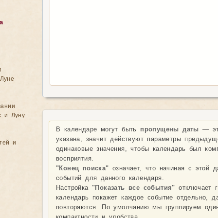
а
м
Луне
вании
с и Луну
В календаре могут быть
пропущены даты
— эт
указана, значит действуют параметры предыдущ
тей и
одинаковые значения, чтобы календарь был ком
восприятия.
"Конец поиска"
означает, что начиная с этой 
событий для данного календаря.
Настройка
"Показать все события"
отключает г
календарь покажет каждое событие отдельно, д
повторяются. По умолчанию мы группируем оди
компактности и удобства.