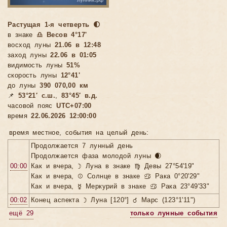
Растущая 1-я четверть 🌓
в знаке
♎ Весов 4°17'
восход луны
21.06 в 12:48
заход луны
22.06 в 01:05
видимость луны
51%
скорость луны
12°41'
до луны
390 070,00 км
📌
53°21′ с.ш.
,
83°45′ в.д.
часовой пояс
UTC+07:00
время
22.06.2026 12:00:00
время местное, cобытия на целый день:
Продолжается 7 лунный день
Продолжается фаза молодой луны 🌒
00:00
Как и вчера, ☽ Луна в знаке ♍ Девы 27°54'19"
Как и вчера, ☉ Солнце в знаке ♋ Рака 0°20'29"
Как и вчера, ☿ Меркурий в знаке ♋ Рака 23°49'33"
00:02
Конец аспекта ☽ Луна [120°] ♂ Марс (123°1'11")
ещё 29
только лунные события