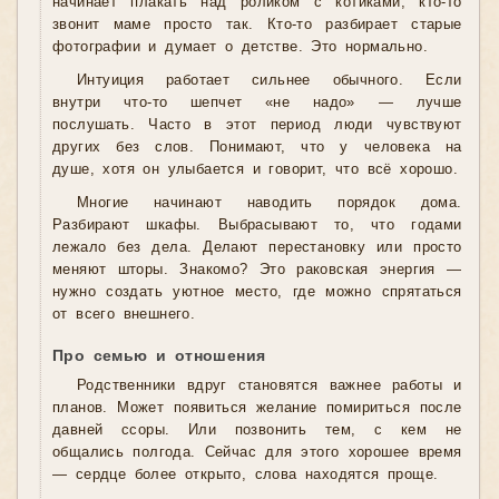
начинает плакать над роликом с котиками, кто-то
звонит маме просто так. Кто-то разбирает старые
фотографии и думает о детстве. Это нормально.
Интуиция работает сильнее обычного. Если
внутри что-то шепчет «не надо» — лучше
послушать. Часто в этот период люди чувствуют
других без слов. Понимают, что у человека на
душе, хотя он улыбается и говорит, что всё хорошо.
Многие начинают наводить порядок дома.
Разбирают шкафы. Выбрасывают то, что годами
лежало без дела. Делают перестановку или просто
меняют шторы. Знакомо? Это раковская энергия —
нужно создать уютное место, где можно спрятаться
от всего внешнего.
Про семью и отношения
Родственники вдруг становятся важнее работы и
планов. Может появиться желание помириться после
давней ссоры. Или позвонить тем, с кем не
общались полгода. Сейчас для этого хорошее время
— сердце более открыто, слова находятся проще.