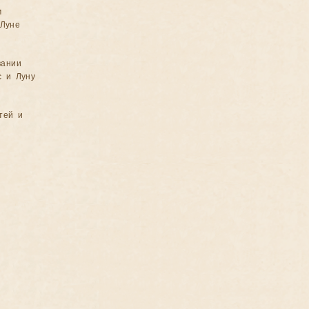
м
Луне
вании
с и Луну
тей и