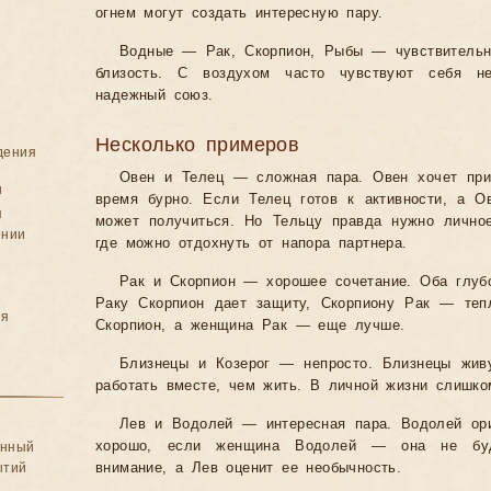
огнем могут создать интересную пару.
Водные — Рак, Скорпион, Рыбы — чувствительн
близость. С воздухом часто чувствуют себя н
надежный союз.
Несколько примеров
дения
Овен и Телец — сложная пара. Овен хочет при
я
время бурно. Если Телец готов к активности, а Ов
я
может получиться. Но Тельцу правда нужно лично
ении
где можно отдохнуть от напора партнера.
Рак и Скорпион — хорошее сочетание. Оба глубо
Раку Скорпион дает защиту, Скорпиону Рак — теп
ия
Скорпион, а женщина Рак — еще лучше.
Близнецы и Козерог — непросто. Близнецы живу
работать вместе, чем жить. В личной жизни слишко
Лев и Водолей — интересная пара. Водолей ори
хорошо, если женщина Водолей — она не буд
анный
ытий
внимание, а Лев оценит ее необычность.