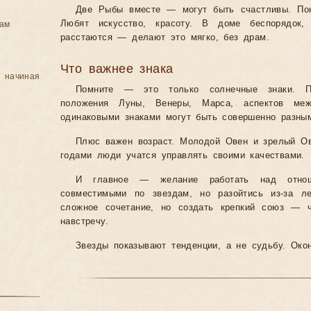
Две Рыбы вместе — могут быть счастливы. Пон
Любят искусство, красоту. В доме беспорядок
цам
расстаются — делают это мягко, без драм.
Что важнее знака
, начиная
Помните — это только солнечные знаки. П
положения Луны, Венеры, Марса, аспектов ме
одинаковыми знаками могут быть совершенно разным
Плюс важен возраст. Молодой Овен и зрелый О
годами люди учатся управлять своими качествами.
И главное — желание работать над отнош
совместимыми по звездам, но разойтись из-за л
сложное сочетание, но создать крепкий союз — ч
навстречу.
Звезды показывают тенденции, а не судьбу. Око