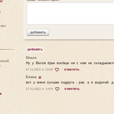
ет
м
ских
добавить
добавить
Ольга
ачений
Ну у Весов брак вообще ни с кем не складывает
у
ответить
07.11.2023 в 19:39
Елена
вот у меня лучшая подруга - рак. а я водолей. д
ответить
27.01.2022 в 14:04
а