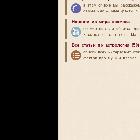
в этом списке мы расскаже
самые необычные факты о 
Новости из мира космоса
свежие новости об исследо
Космоса, о полетах на Мар
Все статьи по астрологии (50)
список всех интересных ста
фактов про Луну и Космос