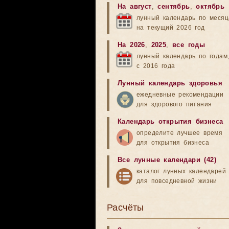
На август
,
сентябрь
,
октябрь
лунный календарь по меся
на текущий 2026 год
На 2026
,
2025
,
все годы
лунный календарь по годам
с 2016 года
Лунный календарь здоровья
ежедневные рекомендации
для здорового питания
Календарь открытия бизнеса
определите лучшее время
для открытия бизнеса
Все лунные календари (42)
каталог лунных календарей
для повседневной жизни
Расчёты