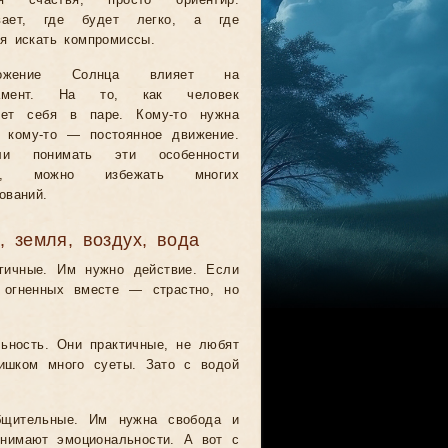
ия счастья, просто ориентир.
вает, где будет легко, а где
я искать компромиссы.
ложение Солнца влияет на
рамент. На то, как человек
яет себя в паре. Кому-то нужна
, кому-то — постоянное движение.
и понимать эти особенности
ее, можно избежать многих
ований.
, земля, воздух, вода
гичные. Им нужно действие. Если
 огненных вместе — страстно, но
ьность. Они практичные, не любят
ишком много суеты. Зато с водой
щительные. Им нужна свобода и
онимают эмоциональности. А вот с