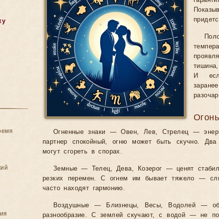
гарант
Показы
придетс
ку
По
темпе
проявл
тишина
И есл
заран
разочар
Огонь
ремя
Огненные знаки — Овен, Лев, Стрелец — энер
партнер спокойный, огню может быть скучно. Два
могут сгореть в спорах.
кий
Земные — Телец, Дева, Козерог — ценят стабил
резких перемен. С огнем им бывает тяжело — сл
часто находят гармонию.
Воздушные — Близнецы, Весы, Водолей — об
ния
разнообразие. С землей скучают, с водой — не п