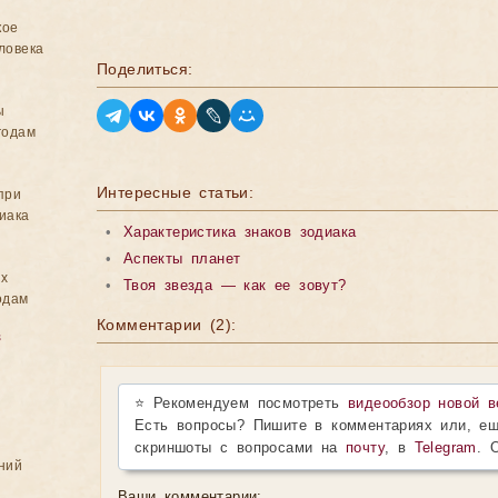
кое
ловека
Поделиться:
ы
годам
Интересные статьи:
при
иака
•
Характеристика знаков зодиака
•
Аспекты планет
ых
•
Твоя звезда — как ее зовут?
одам
Комментарии (2):
в
⭐ Рекомендуем посмотреть
видеообзор новой в
Есть вопросы? Пишите в комментариях или, ещ
скриншоты с вопросами на
почту
, в
Telegram
. 
ний
Ваши комментарии: