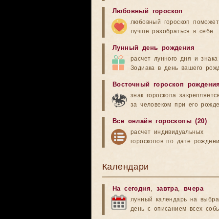
Любовный гороскоп
любовный гороскоп поможет
лучше разобраться в себе
Лунный день рождения
расчет лунного дня и знака
Зодиака в день вашего рож
Восточный гороскоп рождени
знак гороскопа закрепляетс
за человеком при его рожд
Все онлайн гороскопы (20)
расчет индивидуальных
гороскопов по дате рожден
Календари
На сегодня
,
завтра
,
вчера
лунный календарь на выбр
день с описанием всех соб