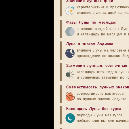
Значение лунных дней
характеристика и практичес
влияние лунных дней на че
Фазы Луны по месяцам
значение каждой фазы Лун
и календарь по месяцам и 
Луна в знаках Зодиака
влияние Луны на человека 
прохождении по знакам Зод
Затмения лунные
,
солнечные
календарь всех видов лунн
и солнечных затмений по г
Совместимость лунных знако
совместимость партнеров
по лунным знакам Зодиака
Календарь Луны без курса
периоды Луны без курса
неблагоприятны для начина