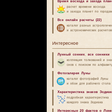
Время восхода и захода план
расчет времени восхода
и захода планет по города
Все онлайн расчеты (22)
каталог разных астрологиче
и астрономических расчетов
Интересное
Лунный сонник
,
все сонники
коллекция толкований и зн
снов с поиском по алфавит
Фотогалерея Луны
каталог фотографий Луны
и обои для рабочего стола
Характеристика знаков Зодиак
подробная характеристика
каждого знака Зодиака
Интересные 20 фактов о Луне