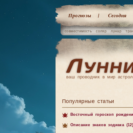
Прогнозы
Cегодня
совместимость
соляр
лунар
тра
ваш проводник в мир астрол
Популярные статьи
Восточный гороскоп рожден
Описание знаков зодиака (12