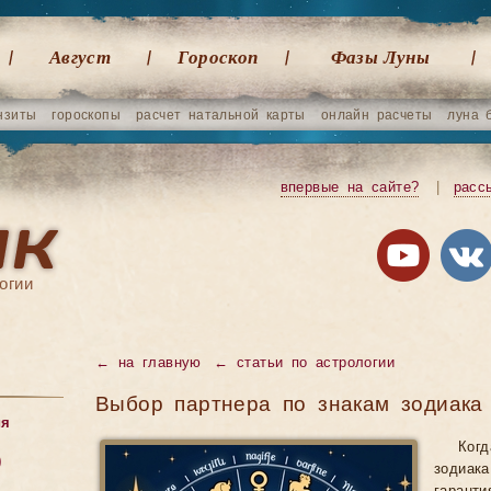
Август
Гороскоп
Фазы Луны
нзиты
гороскопы
расчет натальной карты
онлайн расчеты
луна 
впервые на сайте?
|
расс
огии
←
на главную
←
статьи по астрологии
Выбор партнера по знакам зодиака
ия
Ког
)
зодиак