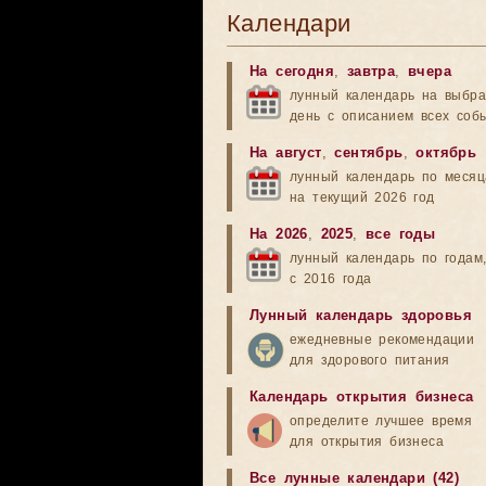
Календари
На сегодня
,
завтра
,
вчера
лунный календарь на выбр
день с описанием всех соб
На август
,
сентябрь
,
октябрь
лунный календарь по меся
на текущий 2026 год
На 2026
,
2025
,
все годы
лунный календарь по годам
с 2016 года
Лунный календарь здоровья
ежедневные рекомендации
для здорового питания
Календарь открытия бизнеса
определите лучшее время
для открытия бизнеса
Все лунные календари (42)