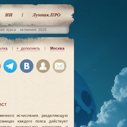
ИИ
Лунник.ПРО
без курса
затмения 2026
ылка
|
+ дополнить
|
Москва
ест
еменного исчисления, разделяющую
аницах каждого пояса действует