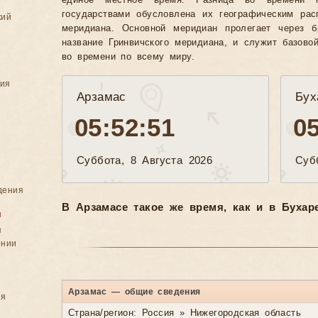
единое местное время. Разница во времени 
государствами обусловлена их географическим рас
кий
меридиана. Основной меридиан пролегает через б
название Гринвичского меридиана, и служит базово
во времени по всему миру.
ния
Арзамас
Бух
05:52:53
0
Суббота, 8 Августа 2026
Суб
дения
В Арзамасе такое же время, как и в Бухаре
я
я
ении
Арзамас — общие сведения
ия
Страна/регион: Россия » Нижегородская область