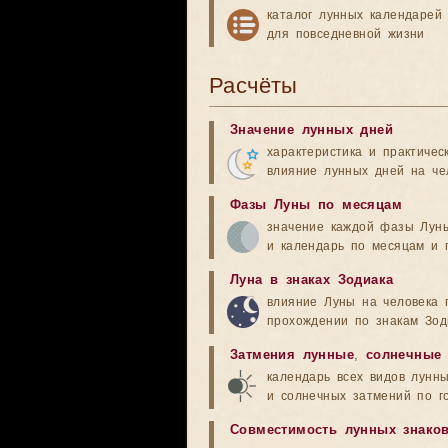
каталог лунных календарей
для повседневной жизни
Расчёты
Значение лунных дней
характеристика и практичес
влияние лунных дней на че
Фазы Луны по месяцам
значение каждой фазы Лун
и календарь по месяцам и 
Луна в знаках Зодиака
влияние Луны на человека 
прохождении по знакам Зод
Затмения лунные
,
солнечные
календарь всех видов лунн
и солнечных затмений по г
Совместимость лунных знако