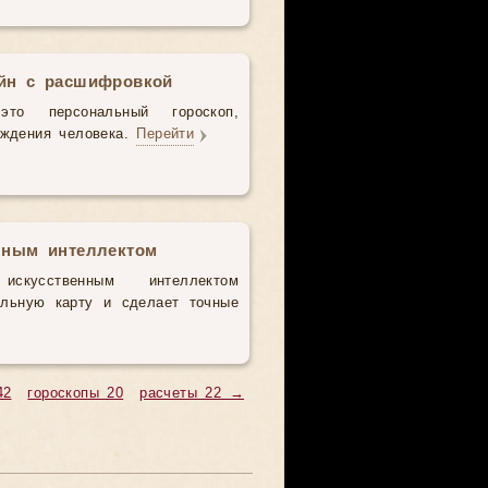
айн с расшифровкой
то персональный гороскоп,
ождения человека.
Перейти
нным интеллектом
усственным интеллектом
альную карту и сделает точные
42
гороскопы 20
расчеты 22 →