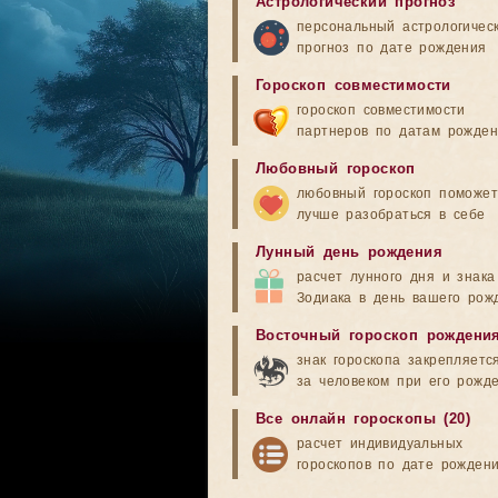
Астрологический прогноз
персональный астрологичес
прогноз по дате рождения
Гороскоп совместимости
гороскоп совместимости
партнеров по датам рожде
Любовный гороскоп
любовный гороскоп поможет
лучше разобраться в себе
Лунный день рождения
расчет лунного дня и знака
Зодиака в день вашего рож
Восточный гороскоп рождени
знак гороскопа закрепляетс
за человеком при его рожд
Все онлайн гороскопы (20)
расчет индивидуальных
гороскопов по дате рожден