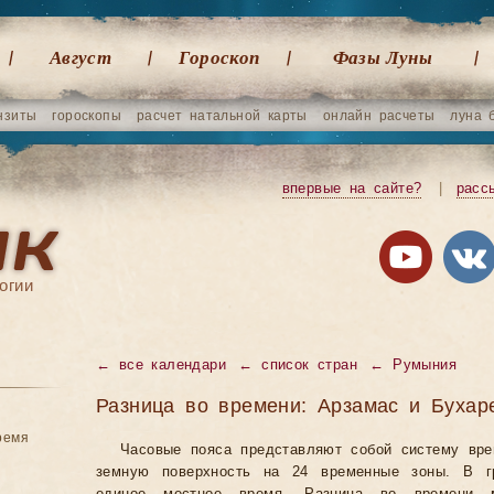
Август
Гороскоп
Фазы Луны
нзиты
гороскопы
расчет натальной карты
онлайн расчеты
луна 
впервые на сайте?
|
расс
огии
←
все календари
←
список стран
←
Румыния
Разница во времени: Арзамас и Бухар
ремя
Часовые пояса представляют собой систему вр
земную поверхность на 24 временные зоны. В гр