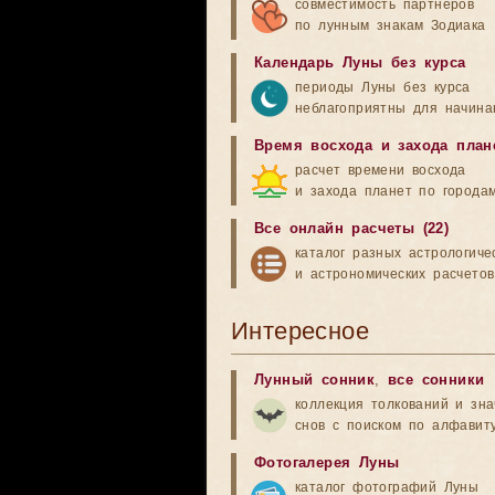
совместимость партнеров
по лунным знакам Зодиака
Календарь Луны без курса
периоды Луны без курса
неблагоприятны для начина
Время восхода и захода план
расчет времени восхода
и захода планет по города
Все онлайн расчеты (22)
каталог разных астрологиче
и астрономических расчетов
Интересное
Лунный сонник
,
все сонники
коллекция толкований и зн
снов с поиском по алфавит
Фотогалерея Луны
каталог фотографий Луны