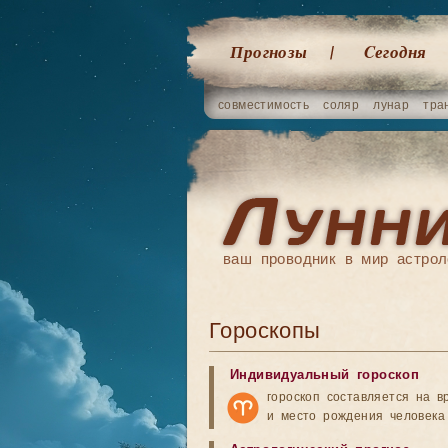
Прогнозы
Cегодня
совместимость
соляр
лунар
тра
ваш проводник в мир астрол
Гороскопы
Индивидуальный гороскоп
гороскоп составляется на в
и место рождения человека