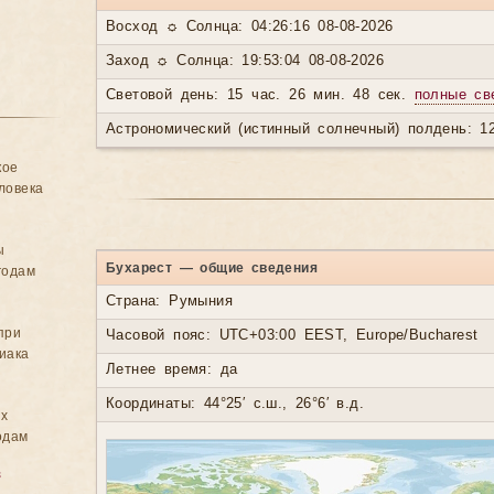
Восход ☼ Солнца: 04:26:16 08-08-2026
Заход ☼ Солнца: 19:53:04 08-08-2026
Световой день: 15 час. 26 мин. 48 сек.
полные св
Астрономический (истинный солнечный) полдень: 12
кое
ловека
ы
Бухарест — общие сведения
годам
Страна: Румыния
при
Часовой пояс: UTC+03:00 EEST, Europe/Bucharest
иака
Летнее время: да
Координаты: 44°25′ с.ш., 26°6′ в.д.
ых
одам
в