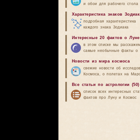
и обои для рабочего стола
Характеристика знаков Зодиак
подробная характеристика
каждого знака Зодиака
Интересные 20 фактов о Луне
в этом списке мы расскаже
самые необычные факты о 
Новости из мира космоса
свежие новости об исследо
Космоса, о полетах на Мар
Все статьи по астрологии (50)
список всех интересных ста
фактов про Луну и Космос