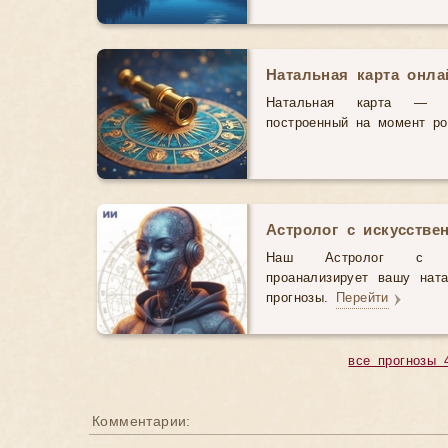
Натальная карта онл
Натальная карта — э
построенный на момент р
Астролог с искусстве
Наш Астролог с иск
проанализирует вашу нат
прогнозы.
Перейти
все прогнозы 
Комментарии: