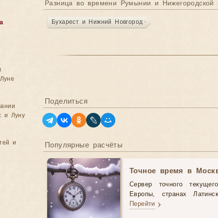
Разница во времени Румынии и Нижегородской 
Бухарест и Нижний Новгород
а
м
Луне
Поделиться
вании
с и Луну
тей и
Популярные расчёты
Точное время в Моск
Сервер точного текущег
Европы, странах Латинс
Перейти