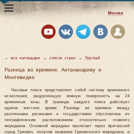
Москва
←
все календари
←
список стран
←
Уругвай
Разница во времени: Антананариву и
Монтевидео
Часовые пояса представляют собой систему временного
исчисления, разделяющую земную поверхность на 24
временные зоны. В границах каждого пояса действует
единое местное время. Разница во времени между
различными регионами и государствами обусловлена их
географическим расположением относительно главного
меридиана. Основной меридиан пролегает через британский
город Гринвич, получив название Гринвичского меридиана, и