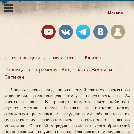
Москва
←
все календари
←
список стран
←
Ватикан
Разница во времени: Андорра-ла-Велья и
Ватикан
Часовые пояса представляют собой систему временного
исчисления, разделяющую земную поверхность на 24
временные зоны. В границах каждого пояса действует
единое местное время. Разница во времени между
различными регионами и государствами обусловлена их
географическим расположением относительно главного
меридиана. Основной меридиан пролегает через британский
город Гринвич, получив название Гринвичского меридиана, и