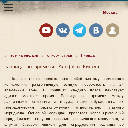
Москва
←
все календари
←
список стран
←
Руанда
Разница во времени: Алофи и Кигали
Часовые пояса представляют собой систему временного
исчисления, разделяющую земную поверхность на 24
временные зоны. В границах каждого пояса действует
единое местное время. Разница во времени между
различными регионами и государствами обусловлена их
географическим расположением относительно главного
меридиана. Основной меридиан пролегает через британский
город Гринвич, получив название Гринвичского меридиана, и
служит базовой линией для определения разницы во