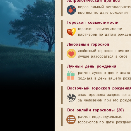
Астрологический прогноз
персональный астрологичес
прогноз по дате рождения
Гороскоп совместимости
гороскоп совместимости
партнеров по датам рожде
Любовный гороскоп
любовный гороскоп поможет
лучше разобраться в себе
Лунный день рождения
расчет лунного дня и знака
Зодиака в день вашего рож
Восточный гороскоп рождени
знак гороскопа закрепляетс
за человеком при его рожд
Все онлайн гороскопы (20)
расчет индивидуальных
гороскопов по дате рожден