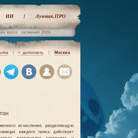
ИИ
Лунник.ПРО
без курса
затмения 2026
ылка
|
+ дополнить
|
Москва
тон
еменного исчисления, разделяющую
аницах каждого пояса действует