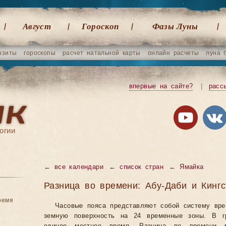
Август
Гороскоп
Фазы Луны
нзиты
гороскопы
расчет натальной карты
онлайн расчеты
луна 
впервые на сайте?
|
расс
огии
←
все календари
←
список стран
←
Ямайка
Разница во времени: Абу-Даби и Кингс
ремя
Часовые пояса представляют собой систему вр
земную поверхность на 24 временные зоны. В гр