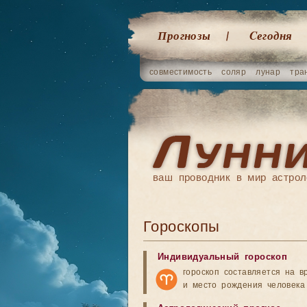
Прогнозы
Cегодня
совместимость
соляр
лунар
тра
ваш проводник в мир астрол
Гороскопы
Индивидуальный гороскоп
гороскоп составляется на в
и место рождения человека