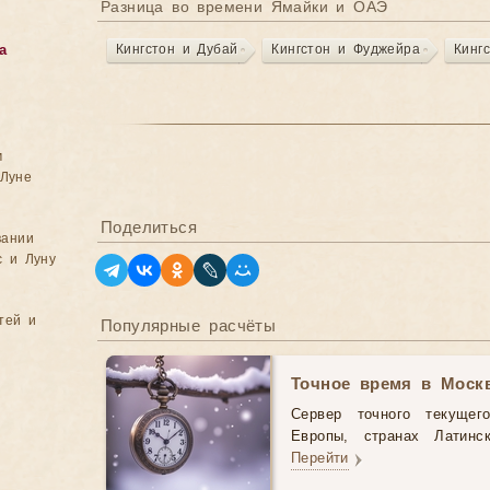
Разница во времени Ямайки и ОАЭ
Кингстон и Дубай
Кингстон и Фуджейра
Кинг
а
м
Луне
Поделиться
вании
с и Луну
тей и
Популярные расчёты
Точное время в Моск
Сервер точного текущег
Европы, странах Латинс
Перейти