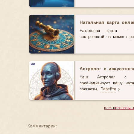
Натальная карта онл
Натальная карта — э
построенный на момент р
Астролог с искусстве
Наш Астролог с иск
проанализирует вашу нат
прогнозы.
Перейти
все прогнозы 
Комментарии: