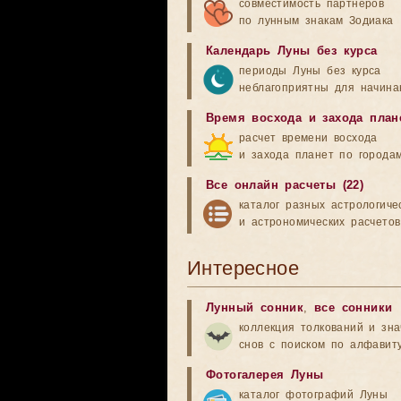
совместимость партнеров
по лунным знакам Зодиака
Календарь Луны без курса
периоды Луны без курса
неблагоприятны для начина
Время восхода и захода план
расчет времени восхода
и захода планет по города
Все онлайн расчеты (22)
каталог разных астрологиче
и астрономических расчетов
Интересное
Лунный сонник
,
все сонники
коллекция толкований и зн
снов с поиском по алфавит
Фотогалерея Луны
каталог фотографий Луны