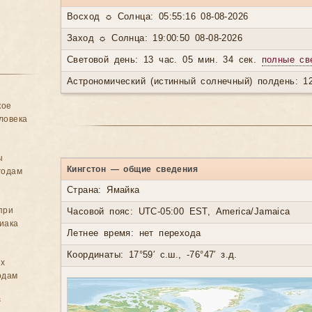
Восход ☼ Солнца: 05:55:16 08-08-2026
Заход ☼ Солнца: 19:00:50 08-08-2026
Световой день: 13 час. 05 мин. 34 сек.
полные св
Астрономический (истинный солнечный) полдень: 12
кое
ловека
ы
Кингстон — общие сведения
годам
Страна: Ямайка
при
Часовой пояс: UTC-05:00 EST, America/Jamaica
иака
Летнее время: нет перехода
Координаты: 17°59′ с.ш., -76°47′ з.д.
ых
одам
в