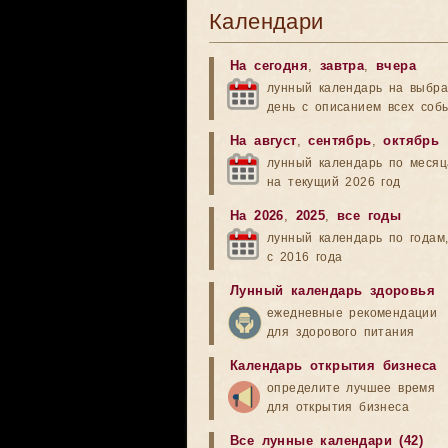
Календари
На сегодня
,
завтра
,
вчера
лунный календарь на выбр
день с описанием всех соб
На август
,
сентябрь
,
октябрь
лунный календарь по меся
на текущий 2026 год
На 2026
,
2025
,
все годы
лунный календарь по годам
с 2016 года
Лунный календарь здоровья
ежедневные рекомендации
для здорового питания
Календарь открытия бизнеса
определите лучшее время
для открытия бизнеса
Все лунные календари (42)