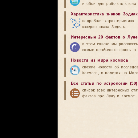
и обои для рабочего стола
Характеристика знаков Зодиак
подробная характеристика
каждого знака Зодиака
Интересные 20 фактов о Луне
в этом списке мы расскаже
самые необычные факты о 
Новости из мира космоса
свежие новости об исследо
Космоса, о полетах на Мар
Все статьи по астрологии (50)
список всех интересных ста
фактов про Луну и Космос