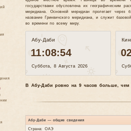
единое местное время. Разница во времени 
государствами обусловлена их географическим рас
кий
меридиана. Основной меридиан пролегает через б
название Гринвичского меридиана, и служит базово
во времени по всему миру.
ния
Абу-Даби
Кин
11:08:57
0
Суббота, 8 Августа 2026
Суб
дения
В Абу-Даби ровно на 9 часов больше, чем 
я
я
ении
Абу-Даби — общие сведения
ия
Страна: ОАЭ