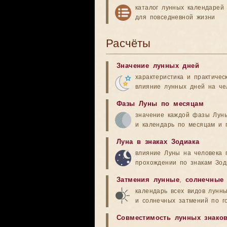
каталог лунных календарей
для повседневной жизни
Расчёты
Значение лунных дней
характеристика и практичес
влияние лунных дней на че
Фазы Луны по месяцам
значение каждой фазы Лун
и календарь по месяцам и 
Луна в знаках Зодиака
влияние Луны на человека 
прохождении по знакам Зод
Затмения лунные
,
солнечные
календарь всех видов лунн
и солнечных затмений по г
Совместимость лунных знако