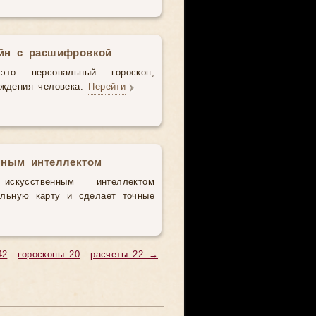
айн с расшифровкой
то персональный гороскоп,
ождения человека.
Перейти
нным интеллектом
усственным интеллектом
альную карту и сделает точные
42
гороскопы 20
расчеты 22 →